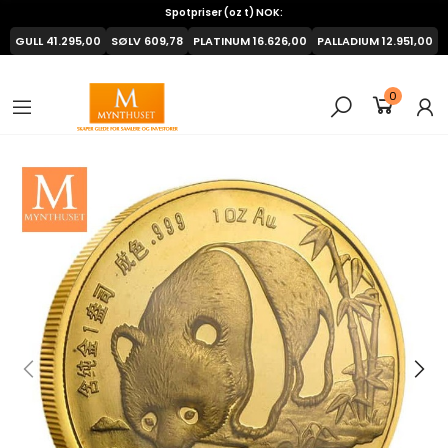
Spotpriser (oz t) NOK:
GULL
41.295,00
SØLV
609,78
PLATINUM
16.626,00
PALLADIUM
12.951,00
0