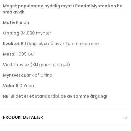
Meget populær og nydelig mynt i Panda! Mynten kan ha
små avvik.
Motiv
Panda
Opplag
84.000 mynter
Kvalitet
BU i kapsel, små avvik kan forekomme
Metall
.999 Gull
Vekt
1troy oz (31,1 gram rent gull)
Myntverk
Bank of China
Valør
100 Yuan
NB: Bildet er et standardbilde av samme årgang!
PRODUKTDETALJER