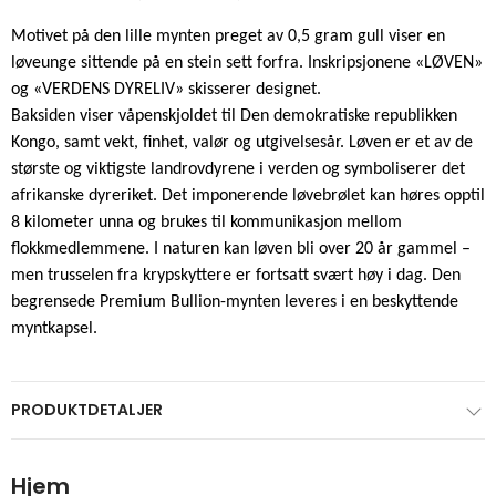
Motivet på den lille mynten preget av 0,5 gram gull viser en
løveunge sittende på en stein sett forfra. Inskripsjonene «LØVEN»
og «VERDENS DYRELIV» skisserer designet.
Baksiden viser våpenskjoldet til Den demokratiske republikken
Kongo, samt vekt, finhet, valør og utgivelsesår. Løven er et av de
største og viktigste landrovdyrene i verden og symboliserer det
afrikanske dyreriket. Det imponerende løvebrølet kan høres opptil
8 kilometer unna og brukes til kommunikasjon mellom
flokkmedlemmene. I naturen kan løven bli over 20 år gammel –
men trusselen fra krypskyttere er fortsatt svært høy i dag. Den
begrensede Premium Bullion-mynten leveres i en beskyttende
myntkapsel.
PRODUKTDETALJER
Hjem