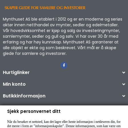
Mynthuset AS ble etablert i 2012 og er en moderne og seriøs
aktør innen netthandel av mynter, sedler og edelmetaller.
Vår hovedvirksomhet er kjøp og salg av investeringmynter,
samlemynter, sedler og gull og sølv. Vi har over 30 år med
erfaring og har høy kunnskap. Mynthuset AS garanterer at
alle objekt er ekte og som beskrevet. Vårt mål er å skape
glede for samlere og investorer.
Hurtiglinker
Min konto
Butikkinformasjon
Sjekk personvernet ditt
Når du besøker et nettsted, kan det lagre eller hente informasjon i nettleseren din, for
Copyright © 2026
det meste i form av "informasjonskapsler". Denne informasjonen, som kan være om