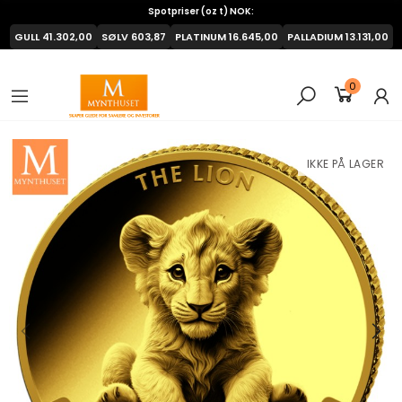
Spotpriser (oz t) NOK:
GULL
41.302,00
SØLV
603,87
PLATINUM
16.645,00
PALLADIUM
13.131,00
0
IKKE PÅ LAGER