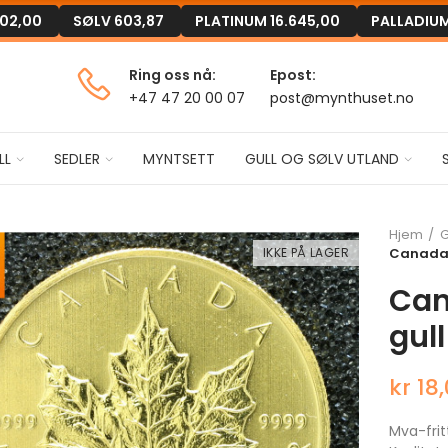
302,00
SØLV
603,87
PLATINUM
16.645,00
PALLADIU
Ring oss nå:
Epost:
+47 47 20 00 07
post@mynthuset.no
LL
SEDLER
MYNTSETT
GULL OG SØLV UTLAND
Hjem
G
IKKE PÅ LAGER
Canada m
Can
gull
kr 18
Mva-frit