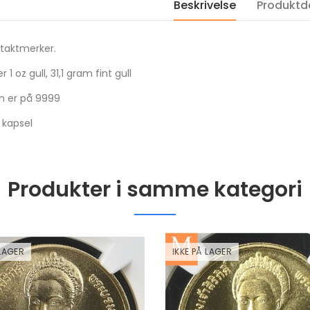
Beskrivelse
Produktde
Proof i kapsel
Proof i kapsel og s
kr 1,100.00
kr 1,060.00
taktmerker.
2001 Canada gull 350
2022 USA Saturn 
Dollar Mayflower
Solar System 1 DO
 1 oz gull, 31,1 gram fint gull
Provincial Flower
OZ sølv mynt i kva
kvalitet proof NGC PF69
Proof i kapsel
n er på 9999
kr 60,000.00
kr 1,100.00
i kapsel
Produkter i samme kategori
 LAGER
IKKE PÅ LAGER