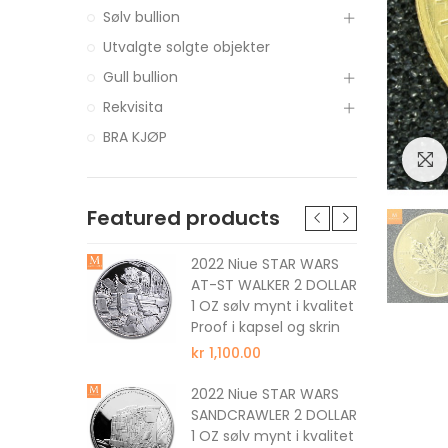
Sølv bullion
Utvalgte solgte objekter
Gull bullion
Rekvisita
BRA KJØP
Featured products
tune The
2022 Niue STAR WARS
 DOLLAR 1
AT-ST WALKER 2 DOLLAR
 kvalitet
1 OZ sølv mynt i kvalitet
Proof i kapsel og skrin
kr 1,100.00
nus The
2022 Niue STAR WARS
 DOLLAR 1
SANDCRAWLER 2 DOLLAR
 kvalitet
1 OZ sølv mynt i kvalitet