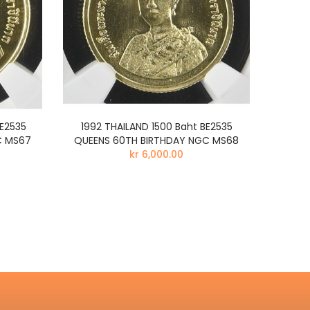
BE2535
1992 THAILAND 1500 Baht BE2535
Engla
C MS67
QUEENS 60TH BIRTHDAY NGC MS68
kr 6,000.00