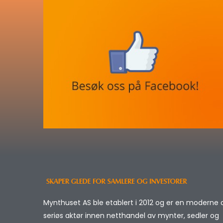
Mynthuset AS ble etablert i 2012 og er en moderne 
seriøs aktør innen netthandel av mynter, sedler og