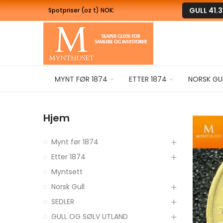
GULL
41.
Spotpriser (oz t) NOK:
MYNT FØR 1874
ETTER 1874
NORSK GU
Hjem
Mynt før 1874
Etter 1874
Myntsett
Norsk Gull
SEDLER
GULL OG SØLV UTLAND