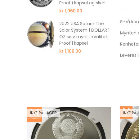
Proof i kapsel og skrin
kr 1,060.00
Små kon
ull 350
2022 USA Saturn The
wer
Solar System 1 DOLLAR 1
Mynten er
wer
OZ sølv mynt i kvalitet
f NGC PF69
Proof i kapsel
Renhete
kr 1,100.00
Leveres 
IKKE PÅ LAGER
IKKE PÅ