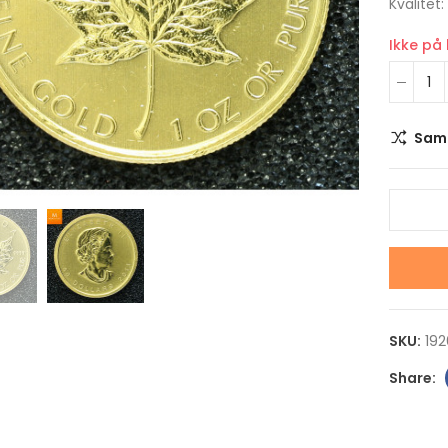
Kvalitet
Ikke på
Sam
Klikk for å forstørre
2022 USA Neptune The
2022 Niue STAR W
Solar System 1 DOLLAR 1
AT-ST WALKER 2 
OZ sølv mynt i kvalitet
1 OZ sølv mynt i kv
Proof i kapsel
Proof i kapsel og s
SKU:
192
kr 1,100.00
kr 1,100.00
2022 USA Uranus The
2022 Niue STAR W
Solar System 1 DOLLAR 1
SANDCRAWLER 2 D
OZ sølv mynt i kvalitet
1 OZ sølv mynt i kv