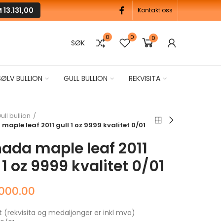
M
13.131,00
Kontakt oss
0
0
0
SØK
SØLV BULLION
GULL BULLION
REKVISITA
ull bullion
aple leaf 2011 gull 1 oz 9999 kvalitet 0/01
ada maple leaf 2011
 1 oz 9999 kvalitet 0/01
,000.00
t (rekvisita og medaljonger er inkl mva)