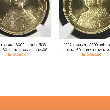
THAILAND 6000 Baht BE2535
1992 THAILAND 3000 Baht 
S 60TH BIRTHDAY NGC MS68
QUEENS 60TH BIRTHDAY NG
kr 19,000.00
kr 9,800.00