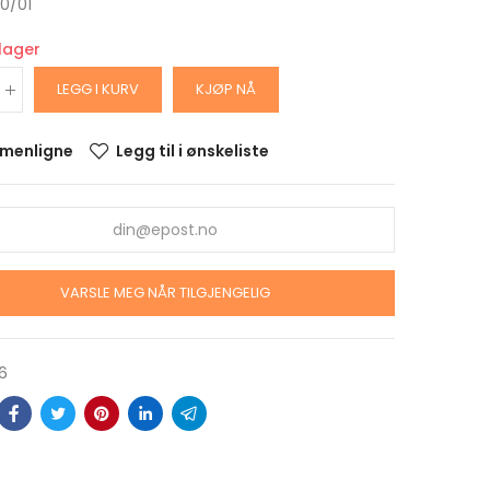
: 0/01
 lager
LEGG I KURV
KJØP NÅ
menligne
Legg til i ønskeliste
ARS
VARSLE MEG NÅR TILGJENGELIG
DOLLAR
alitet
krin
6
ARS
OLLAR
alitet