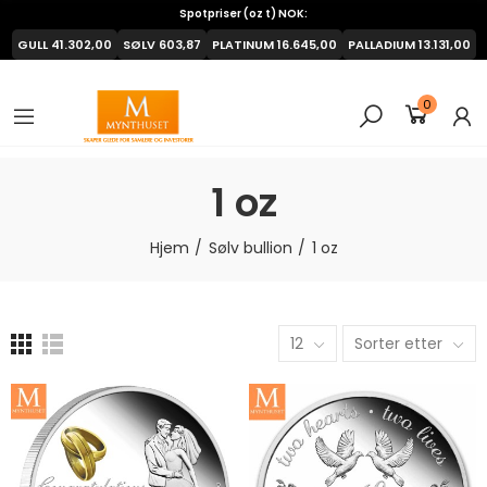
Spotpriser (oz t) NOK:
GULL
41.302,00
SØLV
603,87
PLATINUM
16.645,00
PALLADIUM
13.131,00
0
1 oz
Hjem
Sølv bullion
1 oz
12
Sorter etter