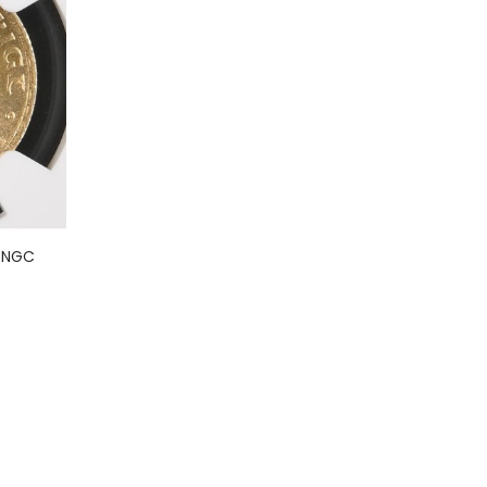
ARS
OLLAR
alitet
krin
l NGC