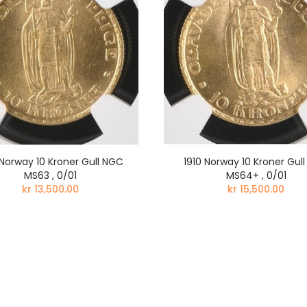
kr 1,100.00
2022 USA Uranus The
Solar System 1 DOLLAR 1
2022 Niue STAR W
OZ sølv mynt i kvalitet
SANDCRAWLER 2 D
Proof i kapsel
1 OZ sølv mynt i kv
Proof i kapsel og s
kr 1,100.00
kr 1,060.00
 Norway 10 Kroner Gull NGC
1910 Norway 10 Kroner Gul
MS63 , 0/01
MS64+ , 0/01
kr 13,500.00
kr 15,500.00