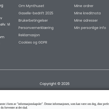
og
Om Mynthuset
Mine ordrer
Gaselle-bedrift 2025
Mine kreditnota
av
Brukerbetingelser
Mine adresser
lv. Vi
Personvernerklæring
Min personlige info
Reklamasjon
som
Cookies og GDPR
g
Copyright © 2026
et meste i form av "informasjonskapsler". Denne informasjonen, som kan være om deg, dine prefer
 du forventer at det skal.