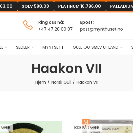
63,00
SØLV
590,08
PLATINUM
16.796,00
PALLADIU
Ring oss nå:
Epost:
+47 47 20 00 07
post@mynthuset.no
LL
SEDLER
MYNTSETT
GULL OG SØLV UTLAND
Haakon VII
Hjem
Norsk Gull
Haakon VII
 LAGER
IKKE PÅ LAGER