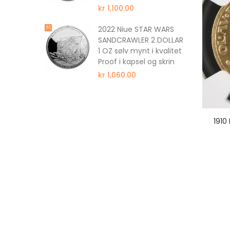
kr 1,100.00
nus The
 DOLLAR 1
2022 Niue STAR WARS
 kvalitet
SANDCRAWLER 2 DOLLAR
1 OZ sølv mynt i kvalitet
Proof i kapsel og skrin
kr 1,060.00
1910