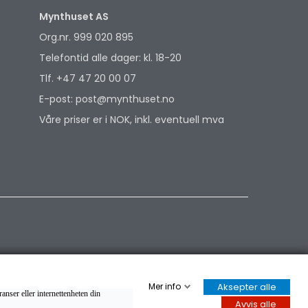
Mynthuset AS
Org.nr. 999 020 895
Telefontid alle dager: kl. 18-20
Tlf. +47 47 20 00 07
E-post: post@mynthuset.no
Våre priser er i NOK, inkl. eventuell mva
Mer info
Aksepter alle
anser eller internettenheten din
Avvis alle