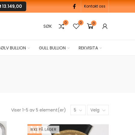
M
13.149,00
Kontakt oss
0
0
0
SØK
SØLV BULLION
GULL BULLION
REKVISITA
Viser 1-5 av 5 element(er)
5
Velg
IKKE PÅ LAGER