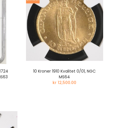
ARS
1724
10 Kroner 1910 Kvalitet 0/01, NGC
 mynt
MS63
MS64
el og
kr 12,500.00
ARS
DOLLAR
alitet
krin