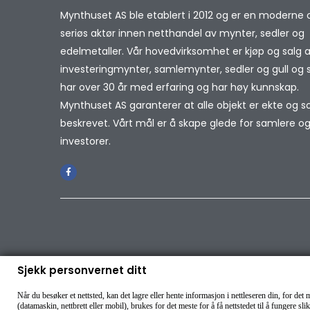
Mynthuset AS ble etablert i 2012 og er en moderne 
seriøs aktør innen netthandel av mynter, sedler og
edelmetaller. Vår hovedvirksomhet er kjøp og salg 
investeringmynter, samlemynter, sedler og gull og sø
har over 30 år med erfaring og har høy kunnskap.
Mynthuset AS garanterer at alle objekt er ekte og 
beskrevet. Vårt mål er å skape glede for samlere o
investorer.
Sjekk personvernet ditt
Når du besøker et nettsted, kan det lagre eller hente informasjon i nettleseren din, for d
(datamaskin, nettbrett eller mobil), brukes for det meste for å få nettstedet til å fungere slik