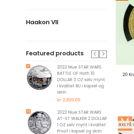
Haakon VII
Featured products
rn The
2022 Niue STAR WARS
 DOLLAR 1
BATTLE OF Hoth 10
20 Kr
 kvalitet
DOLLAR 3 OZ sølv mynt
i kvalitet BU i kapsel og
skrin
kr 2,800.00
tune The
 DOLLAR 1
2022 Niue STAR WARS
 kvalitet
AT-ST WALKER 2 DOLLAR
1 OZ sølv mynt i kvalitet
IKKE PÅ
Proof i kapsel og skrin