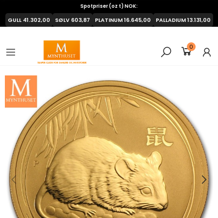
Spotpriser (oz t) NOK:
GULL
41.302,00
SØLV
603,87
PLATINUM
16.645,00
PALLADIUM
13.131,00
0