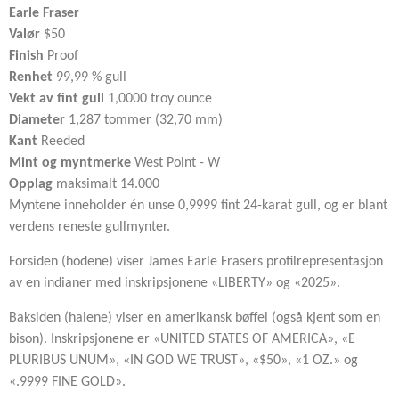
Earle Fraser
Valør
$50
Finish
Proof
Renhet
99,99 % gull
Vekt av fint gull
1,0000 troy ounce
Diameter
1,287 tommer (32,70 mm)
Kant
Reeded
Mint og myntmerke
West Point - W
Opplag
maksimalt 14.000
Myntene inneholder én unse 0,9999 fint 24-karat gull, og er blant
verdens reneste gullmynter.
Forsiden (hodene) viser James Earle Frasers profilrepresentasjon
av en indianer med inskripsjonene «LIBERTY» og «2025».
Baksiden (halene) viser en amerikansk bøffel (også kjent som en
bison).
Inskripsjonene er «UNITED STATES OF AMERICA», «E
PLURIBUS UNUM», «IN GOD WE TRUST», «$50», «1 OZ.» og
«.9999 FINE GOLD».