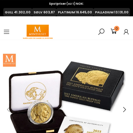
Spotpriser (oz t) NOK:
GULL
41.302,00
SØLV
603,87
PLATINUM
16.645,00
PALLADIUM
13.131,00
0