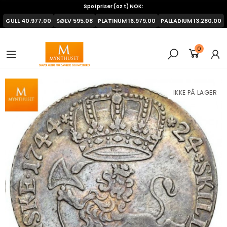
Spotpriser (oz t) NOK:
GULL
40.977,00
SØLV
595,08
PLATINUM
16.979,00
PALLADIUM
13.280,00
0
IKKE PÅ LAGER