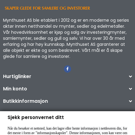
Mynthuset AS ble etablert i 2012 og er en moderne og seriøs
aktør innen netthandel av mynter, sedler og edelmetaller.
Vår hovedvirksomhet er kjøp og salg av investeringmynter,
samlemynter, sedler og gull og sølv. Vi har over 30 år med
erfaring og har høy kunnskap. Mynthuset AS garanterer at
alle objekt er ekte og som beskrevet. Vårt mål er å skape
glede for samlere og investorer.
Hurtiglinker
Min konto
Butikkinformasjon
Sjekk personvernet ditt
Når du besøker et nettsted, kan det lagre eller hente informasjon i nettleseren din, for
Copyright © 2026
det meste i form av "informasjonskapsler". Denne informasjonen, som kan være om