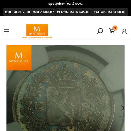
Spotpriser (oz t) NOK:
GULL
41.302,00
SØLV
603,87
PLATINUM
16.645,00
PALLADIUM
13.131,00
0