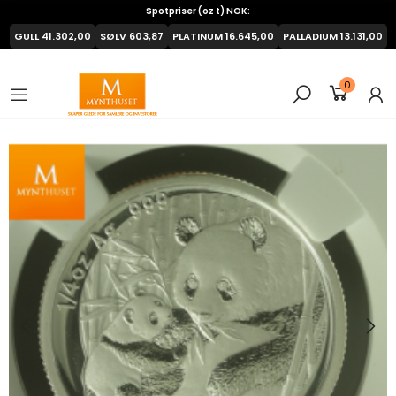
Spotpriser (oz t) NOK:
GULL
41.302,00
SØLV
603,87
PLATINUM
16.645,00
PALLADIUM
13.131,00
0