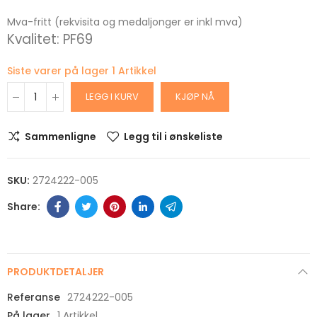
Mva-fritt (rekvisita og medaljonger er inkl mva)
Kvalitet: PF69
Siste varer på lager
1 Artikkel
LEGG I KURV
KJØP NÅ
Sammenligne
Legg til i ønskeliste
SKU:
2724222-005
PRODUKTDETALJER
Referanse
2724222-005
På lager
1 Artikkel