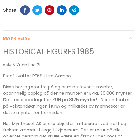
BESKRIVELSE
HISTORICAL FIGURES 1985
sølv 5 Yuan Lao Zi
Proof kvalitet PF68 Ultra Cameo
Disse har jeg stor tro på og er mine favoritt mynter,
opprinnelig opplag på denne mynten er BARE 30.000 mynter.
Det reele opplaget er KUN på 8175 mynter!!
Når en tenker
på velstandøkningen i KINA og milliarder av mennesker er
dette mynter for fremtiden.
Hos Mynthuset AS er alle objekter fullforsikret ved frakt og
frakten kmmer i tillegg til kjøpesum. Det er retur på alle
objekter dersom det skulle være en årsak til det, mot at