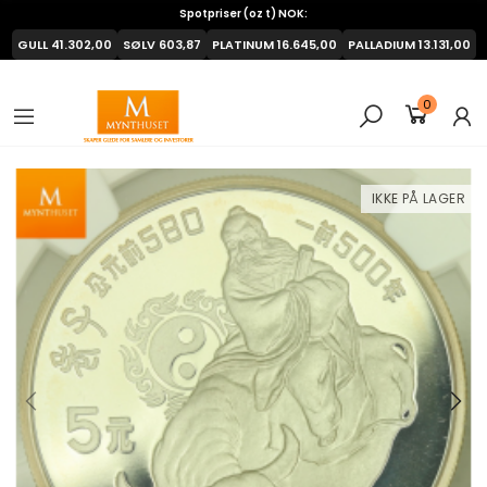
Spotpriser (oz t) NOK:
GULL
41.302,00
SØLV
603,87
PLATINUM
16.645,00
PALLADIUM
13.131,00
0
IKKE PÅ LAGER