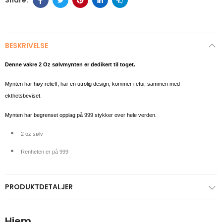
BESKRIVELSE
Denne vakre 2 Oz sølvmynten er dedikert til toget.
Mynten har høy relieff, har en utrolig design, kommer i etui, sammen med
ekthetsbeviset.
Mynten har begrenset opplag på 999 stykker over hele verden.
2 oz sølv
Renheten er på 999
PRODUKTDETALJER
Hjem