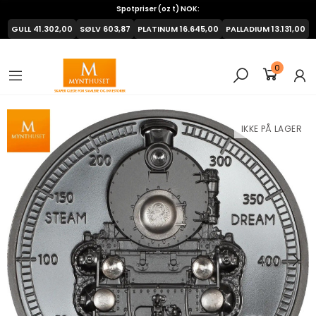
Spotpriser (oz t) NOK:
GULL
41.302,00
SØLV
603,87
PLATINUM
16.645,00
PALLADIUM
13.131,00
0
IKKE PÅ LAGER