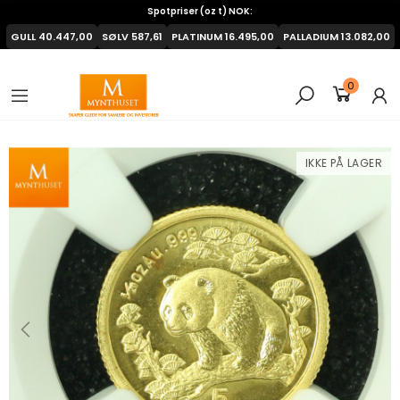
Spotpriser (oz t) NOK:
GULL
40.447,00
SØLV
587,61
PLATINUM
16.495,00
PALLADIUM
13.082,00
0
IKKE PÅ LAGER