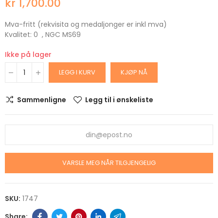
kr 1,700.00
Mva-fritt (rekvisita og medaljonger er inkl mva)
Kvalitet: 0 , NGC MS69
Ikke på lager
LEGG I KURV
KJØP NÅ
Sammenligne
Legg til i ønskeliste
VARSLE MEG NÅR TILGJENGELIG
SKU:
1747