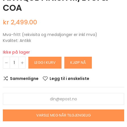
COA
kr 2,499.00
Mva-fritt (rekvisita og medaljonger er inkl mva)
Kvalitet: Antikk
Ikke på lager
LEGG I KURV
KJØP NÅ
Sammenligne
Legg til i ønskeliste
VARSLE MEG NÅR TILGJENGELIG