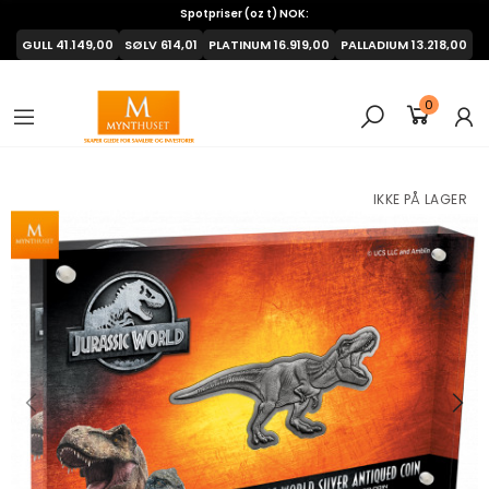
Spotpriser (oz t) NOK:
GULL
41.149,00
SØLV
614,01
PLATINUM
16.919,00
PALLADIUM
13.218,00
0
IKKE PÅ LAGER