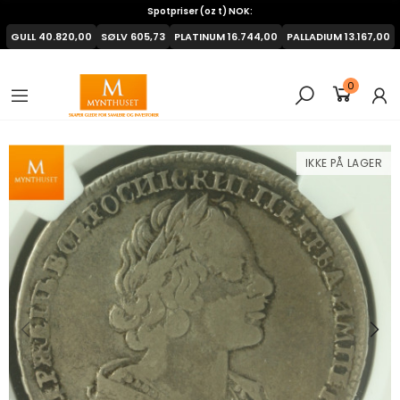
Spotpriser (oz t) NOK:
GULL
40.820,00
SØLV
605,73
PLATINUM
16.744,00
PALLADIUM
13.167,00
0
IKKE PÅ LAGER