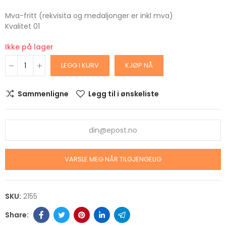
Mva-fritt (rekvisita og medaljonger er inkl mva)
Kvalitet 01
Ikke på lager
LEGG I KURV
KJØP NÅ
Sammenligne
Legg til i ønskeliste
VARSLE MEG NÅR TILGJENGELIG
SKU:
2155