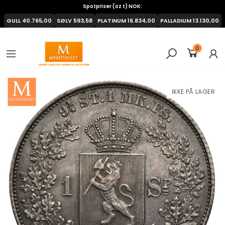
Spotpriser (oz t) NOK:
GULL
40.765,00
SØLV
593,58
PLATINUM
16.834,00
PALLADIUM
13.130,00
0
IKKE PÅ LAGER