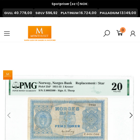
Spotpriser (oz t) NOK:
GULL
40.778,00
SØLV
596,92
PLATINUM
16.724,00
PALLADIUM
13.149,00
0