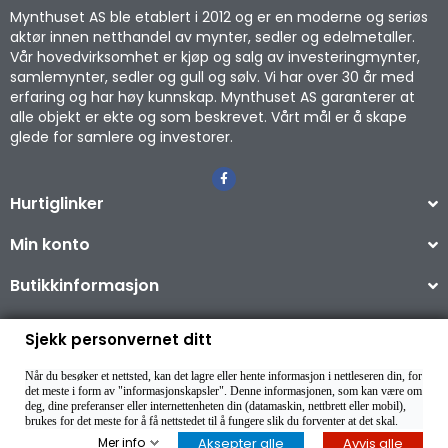
Mynthuset AS ble etablert i 2012 og er en moderne og seriøs
aktør innen netthandel av mynter, sedler og edelmetaller.
Vår hovedvirksomhet er kjøp og salg av investeringmynter,
samlemynter, sedler og gull og sølv. Vi har over 30 år med
erfaring og har høy kunnskap. Mynthuset AS garanterer at
alle objekt er ekte og som beskrevet. Vårt mål er å skape
glede for samlere og investorer.
Hurtiglinker
Min konto
Butikkinformasjon
Sjekk personvernet ditt
Når du besøker et nettsted, kan det lagre eller hente informasjon i nettleseren din, for
Copyright © 2026
det meste i form av "informasjonskapsler". Denne informasjonen, som kan være om
deg, dine preferanser eller internettenheten din (datamaskin, nettbrett eller mobil),
brukes for det meste for å få nettstedet til å fungere slik du forventer at det skal.
Mer info
Aksepter alle
Avvis alle