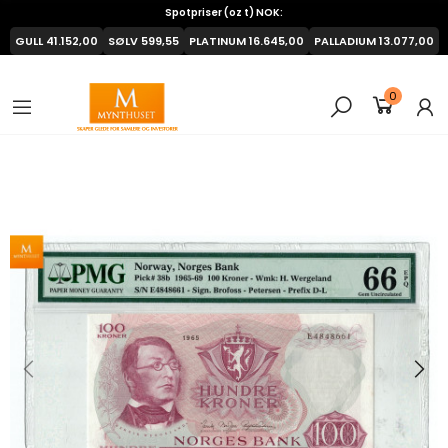
Spotpriser (oz t) NOK:
GULL
41.152,00
SØLV
599,55
PLATINUM
16.645,00
PALLADIUM
13.077,00
0