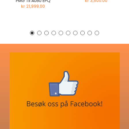
PMG Til AU50 EPQ
kr 3,500.00
kr 21,999.00