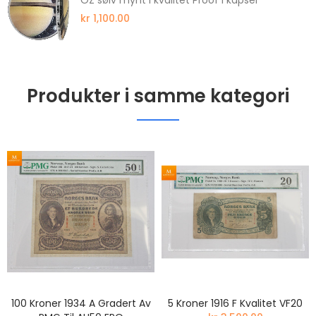
OZ sølv mynt i kvalitet Proof i kapsel
kr 1,100.00
Produkter i samme kategori
100 Kroner 1934 A Gradert Av
5 Kroner 1916 F Kvalitet VF20