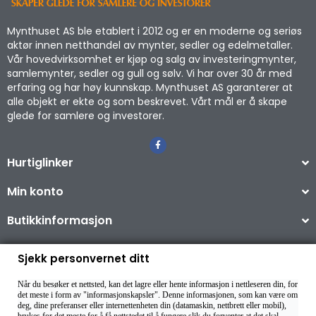
Mynthuset AS ble etablert i 2012 og er en moderne og seriøs
aktør innen netthandel av mynter, sedler og edelmetaller.
Vår hovedvirksomhet er kjøp og salg av investeringmynter,
samlemynter, sedler og gull og sølv. Vi har over 30 år med
erfaring og har høy kunnskap. Mynthuset AS garanterer at
alle objekt er ekte og som beskrevet. Vårt mål er å skape
glede for samlere og investorer.
Hurtiglinker
Min konto
Butikkinformasjon
Sjekk personvernet ditt
Når du besøker et nettsted, kan det lagre eller hente informasjon i nettleseren din, for
Copyright © 2026
det meste i form av "informasjonskapsler". Denne informasjonen, som kan være om
deg, dine preferanser eller internettenheten din (datamaskin, nettbrett eller mobil),