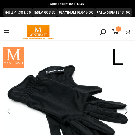
Spotpriser (oz t) NOK:
GULL
41.302,00
SØLV
603,87
PLATINUM
16.645,00
PALLADIUM
13.131,00
0