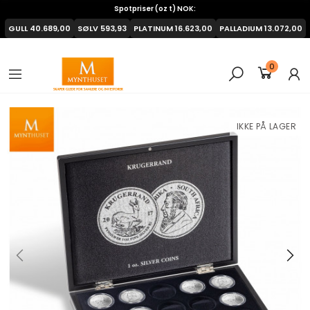
Spotpriser (oz t) NOK:
GULL
40.689,00
SØLV
593,93
PLATINUM
16.623,00
PALLADIUM
13.072,00
0
IKKE PÅ LAGER