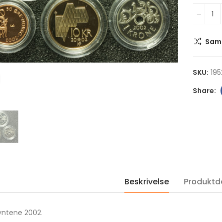
Sam
SKU:
195
Klikk for å forstørre
2022 USA Neptune The
2022 Niue STAR W
Solar System 1 DOLLAR 1
AT-ST WALKER 2 
OZ sølv mynt i kvalitet
1 OZ sølv mynt i kv
Proof i kapsel
Proof i kapsel og s
kr 1,100.00
kr 1,100.00
Beskrivelse
Produktde
2022 USA Uranus The
2022 Niue STAR W
Solar System 1 DOLLAR 1
SANDCRAWLER 2 D
yntene 2002.
OZ sølv mynt i kvalitet
1 OZ sølv mynt i kv