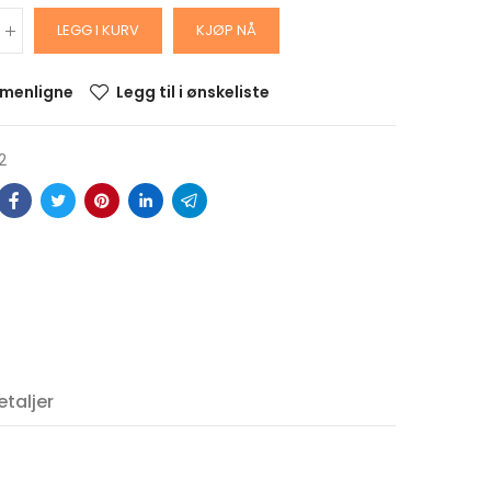
LEGG I KURV
KJØP NÅ
menligne
Legg til i ønskeliste
2
ARS
DOLLAR
alitet
krin
taljer
ARS
OLLAR
alitet