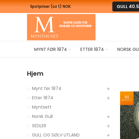
GULL
40.
Spotpriser (oz t) NOK:
MYNT FØR 1874
ETTER 1874
NORSK GU
Hjem
Mynt før 1874
Etter 1874
Myntsett
Norsk Gull
SEDLER
GULL OG SØLV UTLAND