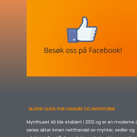
Mynthuset AS ble etablert i 2012 og er en moderne 
seriøs aktør innen netthandel av mynter, sedler og