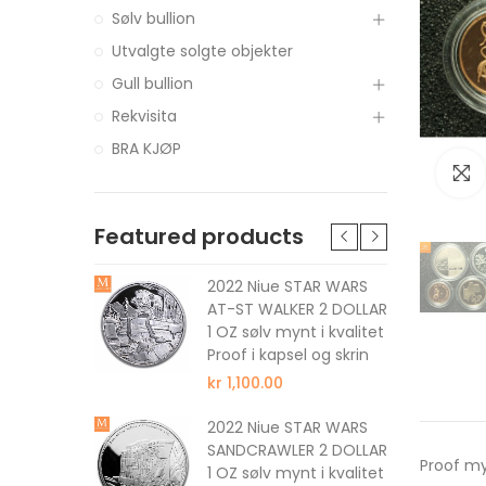
Sølv bullion
Utvalgte solgte objekter
Gull bullion
Rekvisita
BRA KJØP
Featured products
tune The
2022 Niue STAR WARS
 DOLLAR 1
AT-ST WALKER 2 DOLLAR
 kvalitet
1 OZ sølv mynt i kvalitet
Proof i kapsel og skrin
kr 1,100.00
nus The
2022 Niue STAR WARS
 DOLLAR 1
SANDCRAWLER 2 DOLLAR
Proof m
 kvalitet
1 OZ sølv mynt i kvalitet