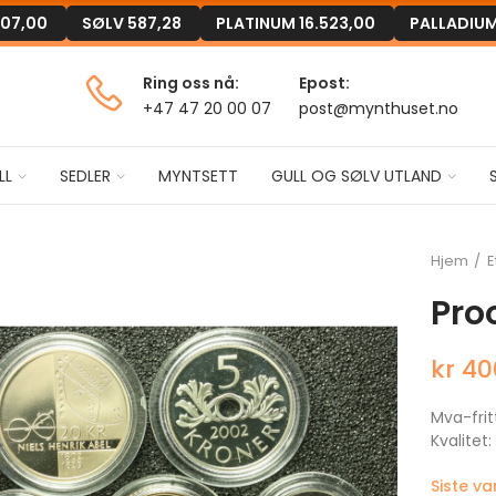
507,00
SØLV
587,28
PLATINUM
16.523,00
PALLADIU
Ring oss nå:
Epost:
+47 47 20 00 07
post@mynthuset.no
LL
SEDLER
MYNTSETT
GULL OG SØLV UTLAND
Hjem
E
Pro
kr 40
Mva-frit
Kvalitet
Siste v