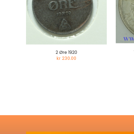
64
2 Øre 1920
kr 230.00