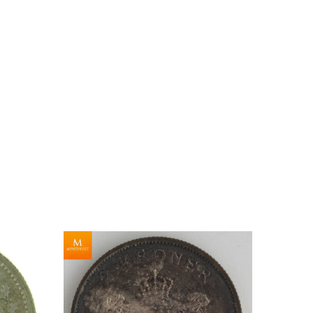
krin
The
LLAR 1
litet