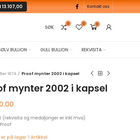
M
13.107,00
Kontakt oss
0
0
0
SØK
SØLV BULLION
GULL BULLION
REKVISITA
tter 1874
Proof mynter 2002 i kapsel
of mynter 2002 i kapsel
0.00
t (rekvisita og medaljonger er inkl mva)
: Proof
arer på lager
1 Artikkel