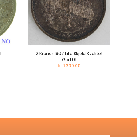
1
2 Kroner 1907 Lite Skjold Kvalitet
1
God 01
kr 1,300.00