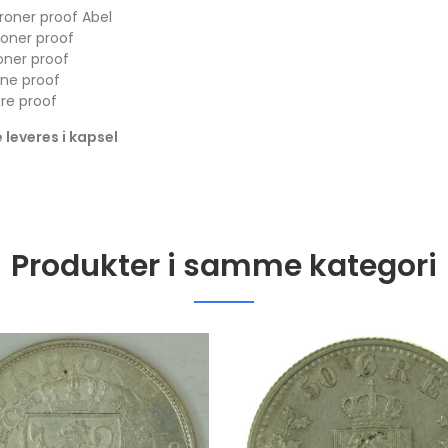
Proof i kapsel
Proof i kapsel og s
roner proof Abel
kr 1,100.00
kr 1,060.00
roner proof
roner proof
2001 Canada gull 350
2022 USA Saturn 
one proof
Dollar Mayflower
Solar System 1 DO
øre proof
Provincial Flower
OZ sølv mynt i kva
leveres i kapsel
kvalitet proof NGC PF69
Proof i kapsel
kr 60,000.00
kr 1,100.00
Produkter i samme kategori