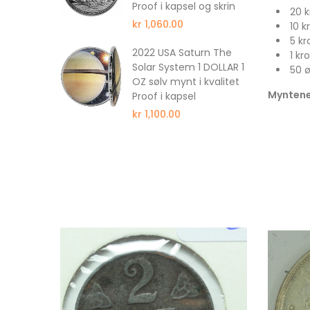
Proof i kapsel og skrin
20 k
kr 1,060.00
10 k
5 k
ull 350
2022 USA Saturn The
1 kr
wer
Solar System 1 DOLLAR 1
50 
wer
OZ sølv mynt i kvalitet
Myntene 
f NGC PF69
Proof i kapsel
kr 1,100.00