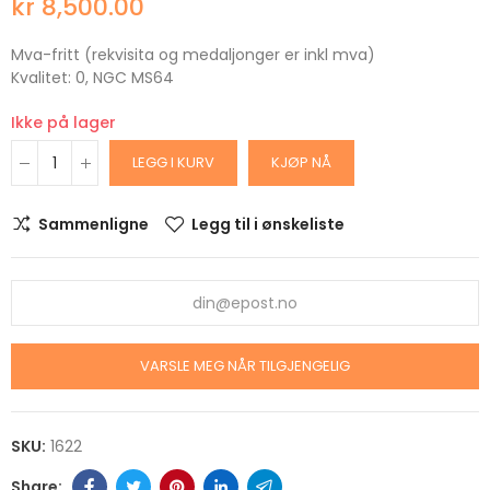
kr 8,500.00
Mva-fritt (rekvisita og medaljonger er inkl mva)
Kvalitet: 0, NGC MS64
Ikke på lager
LEGG I KURV
KJØP NÅ
Sammenligne
Legg til i ønskeliste
VARSLE MEG NÅR TILGJENGELIG
SKU:
1622