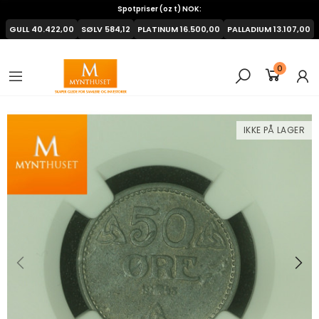
Spotpriser (oz t) NOK:
GULL
40.422,00
SØLV
584,12
PLATINUM
16.500,00
PALLADIUM
13.107,00
0
IKKE PÅ LAGER