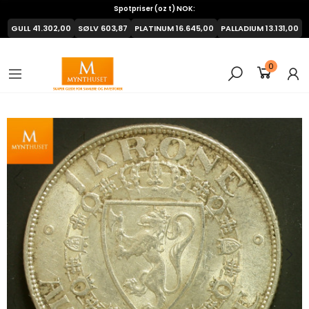
Spotpriser (oz t) NOK:
GULL
41.302,00
SØLV
603,87
PLATINUM
16.645,00
PALLADIUM
13.131,00
0