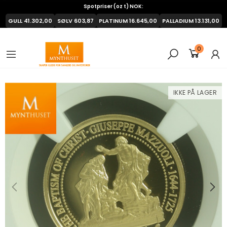
Spotpriser (oz t) NOK:
GULL
41.302,00
SØLV
603,87
PLATINUM
16.645,00
PALLADIUM
13.131,00
0
IKKE PÅ LAGER