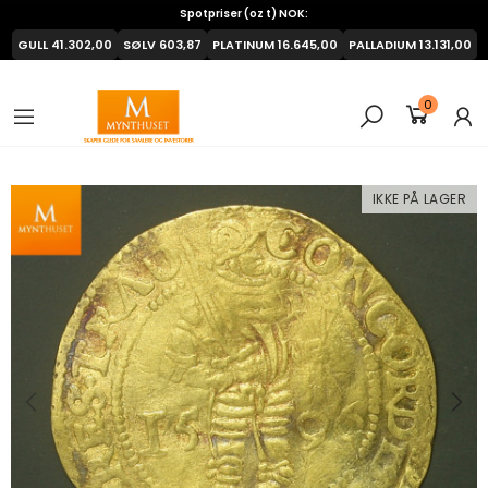
Spotpriser (oz t) NOK:
GULL
41.302,00
SØLV
603,87
PLATINUM
16.645,00
PALLADIUM
13.131,00
0
IKKE PÅ LAGER