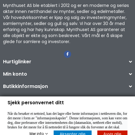
Mynthuset AS ble etablert i 2012 og er en moderne og seriøs
aktør innen netthandel av mynter, sedler og edelmetaller.
Vår hovedvirksomhet er kjøp og salg av investeringmynter,
samlemynter, sedler og gull og sølv. Vi har over 30 år med
erfaring og har høy kunnskap. Mynthuset AS garanterer at
alle objekt er ekte og som beskrevet. Vårt mål er å skape
glede for samlere og investorer.
Hurtiglinker
Min konto
Butikkinformasjon
Sjekk personvernet ditt
Når du besøker et nettsted, kan det lagre eller hente informasjon i nettleseren din, for
Copyright © 2026
det meste i form av "informasjonskapsler". Denne informasjonen, som kan være om
deg, dine preferanser eller internettenheten din (datamaskin, nettbrett eller mobil),
brukes for det meste for å få nettstedet til å fungere slik du forventer at det skal.
Mer info
Aksepter alle
Avvis alle