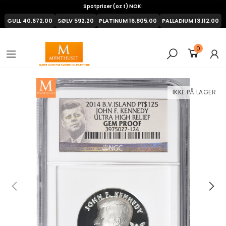
Spotpriser (oz t) NOK:
GULL
40.672,00
SØLV
592,20
PLATINUM
16.805,00
PALLADIUM
13.112,00
0
IKKE PÅ LAGER