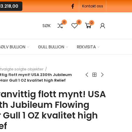
13.218,00
Kontakt oss
0
0
0
SØK
SØLV BULLION
GULL BULLION
REKVISITA
tvalgte solgte objekter
ttig flott mynt! USA 230th Jubileum
Hair Gull 1 OZ kvalitet high Relief
vanvittig flott mynt! USA
th Jubileum Flowing
 Gull 1 OZ kvalitet high
ef