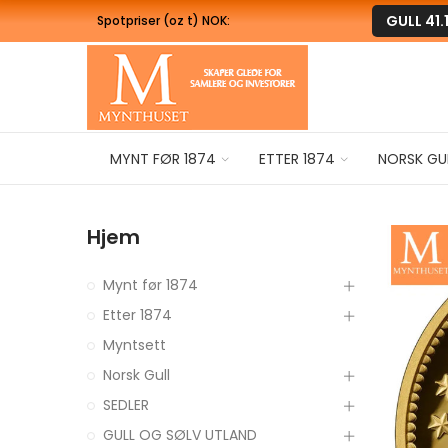
GULL
41.
Spotpriser (oz t) NOK:
MYNT FØR 1874
ETTER 1874
NORSK GU
Hjem
Mynt før 1874
Etter 1874
Myntsett
Norsk Gull
SEDLER
GULL OG SØLV UTLAND