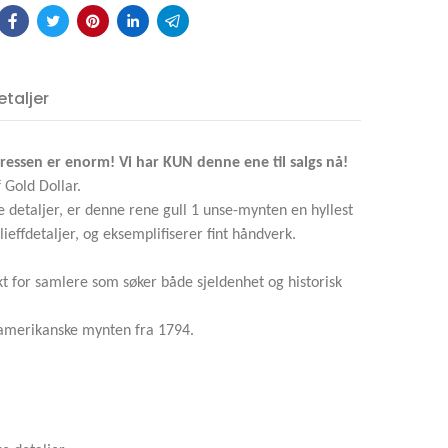
krin
The
LLAR 1
taljer
litet
eressen er enorm! Vi har KUN denne ene til salgs nå!
 Gold Dollar.
e detaljer, er denne rene gull 1 unse-mynten en hyllest
ieffdetaljer, og eksemplifiserer fint håndverk.
kt for samlere som søker både sjeldenhet og historisk
e amerikanske mynten fra 1794.