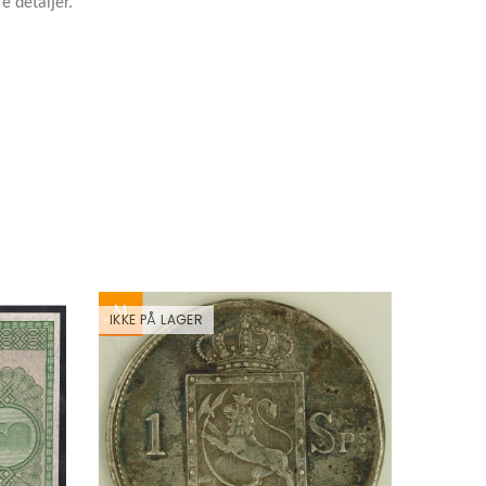
e detaljer.
IKKE PÅ LAGER
IKKE PÅ