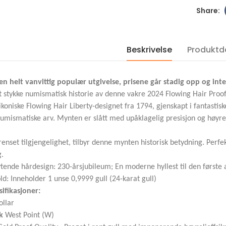
Proof i kapsel
Proof i kapsel og s
kr 1,100.00
kr 1,060.00
2001 Canada gull 350
2022 USA Saturn 
Dollar Mayflower
Beskrivelse
Solar System 1 DO
Produktde
Provincial Flower
OZ sølv mynt i kva
kvalitet proof NGC PF69
Proof i kapsel
 en helt vanvittig populær utgivelse, prisene går stadig opp og int
kr 60,000.00
kr 1,100.00
et stykke numismatisk historie av denne vakre 2024 Flowing Hair Proof
koniske Flowing Hair Liberty-designet fra 1794, gjenskapt i fantastisk
numismatiske arv. Mynten er slått med upåklagelig presisjon og høyrel
nset tilgjengelighet, tilbyr denne mynten historisk betydning. Perfe
g.
lytende hårdesign: 230-årsjubileum; En moderne hyllest til den først
ld: Inneholder 1 unse 0,9999 gull (24-karat gull)
ifikasjoner:
ollar
k
West Point (W)