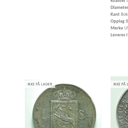
Kvalitet
G
Diamete
Kant
Bok
Opplag
B
Merke
U
Leveres 
IKKE PÅ LAGER
IKKE PÅ