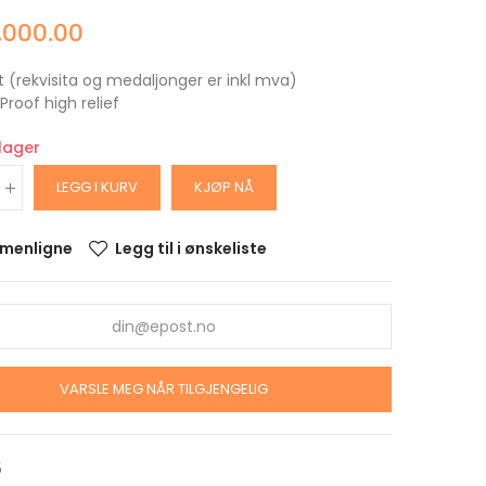
,000.00
t (rekvisita og medaljonger er inkl mva)
 Proof high relief
 lager
LEGG I KURV
KJØP NÅ
menligne
Legg til i ønskeliste
ARS
DOLLAR
alitet
krin
VARSLE MEG NÅR TILGJENGELIG
ARS
OLLAR
5
alitet