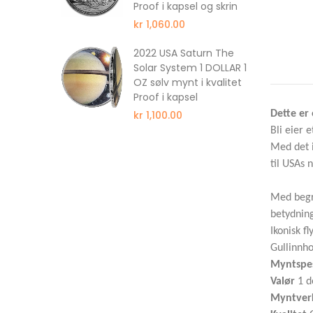
Proof i kapsel og skrin
kr 1,060.00
ull 350
2022 USA Saturn The
wer
Solar System 1 DOLLAR 1
wer
OZ sølv mynt i kvalitet
f NGC PF69
Proof i kapsel
kr 1,100.00
Dette er
Bli eier 
Med det i
til USAs 
Med begre
betydnin
Ikonisk f
Gullinnho
Myntspes
Valør
1 d
Myntver