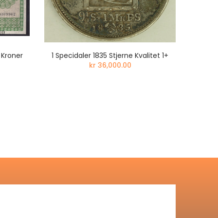
 Kroner
1 Specidaler 1835 Stjerne Kvalitet 1+
MEGET 
kr 36,000.00