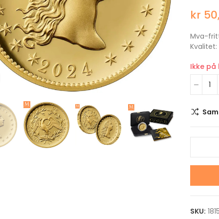
kr 50
Mva-frit
Kvalitet:
Ikke på
Klikk for å forstørre
Sam
2022 USA Neptune The
2022 Niue STAR W
Solar System 1 DOLLAR 1
AT-ST WALKER 2 
OZ sølv mynt i kvalitet
1 OZ sølv mynt i kv
Proof i kapsel
Proof i kapsel og s
kr 1,100.00
kr 1,100.00
2022 USA Uranus The
2022 Niue STAR W
Solar System 1 DOLLAR 1
SANDCRAWLER 2 D
SKU:
181
OZ sølv mynt i kvalitet
1 OZ sølv mynt i kv