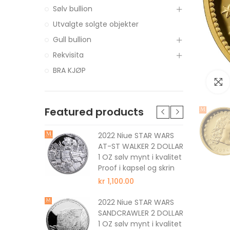
Sølv bullion
Utvalgte solgte objekter
Gull bullion
Rekvisita
BRA KJØP
Featured products
tune The
2022 Niue STAR WARS
 DOLLAR 1
AT-ST WALKER 2 DOLLAR
 kvalitet
1 OZ sølv mynt i kvalitet
Proof i kapsel og skrin
kr 1,100.00
nus The
2022 Niue STAR WARS
 DOLLAR 1
SANDCRAWLER 2 DOLLAR
 kvalitet
1 OZ sølv mynt i kvalitet