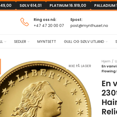
149,00
SØLV
614,01
PLATINUM
16.919,00
PALLADIUM
Ring oss nå:
Epost:
+47 47 20 00 07
post@mynthuset.no
LL
SEDLER
MYNTSETT
GULL OG SØLV UTLAND
Hjem
U
IKKE PÅ LAGER
En vanvi
Flowing 
En 
230
Hair
Reli