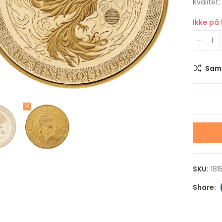
Kvalitet:
Ikke på
Sam
Klikk for å forstørre
2026 Canada MAPLE
2017 Australia 10 o
LEAF 1/10 OZ GULL
Lunar series II Roo
KVALITET BU
kvalitet BU
kr 5,100.00
kr 15,000.00
SKU:
181
2025 Mexico 1 Kilo Sølv
2026 Australia 1 o
Libertad BU med Kapsel
Opal Lunar Horse
!KEY DATE!
kvalitet Proof
kr 42,000.00
kr 2,350.00