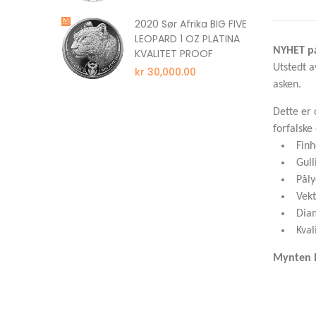
z Silver
2020 Sør Afrika BIG FIVE
a Energy
LEOPARD 1 OZ PLATINA
NYHET på
Kapsel
KVALITET PROOF
Utstedt a
kr 30,000.00
asken.
Dette er 
forfalske
Finh
Gull
Påly
Vekt
Dia
Kval
Mynten l