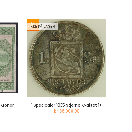
IKKE PÅ LAGER
IKKE PÅ
 Kroner
1 Specidaler 1835 Stjerne Kvalitet 1+
MEGET 
kr 36,000.00