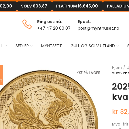
302,00
SØLV
603,87
PLATINUM
16.645,00
PALLADIU
Ring oss nå:
Epost:
+47 47 20 00 07
post@mynthuset.no
LL
SEDLER
MYNTSETT
GULL OG SØLV UTLAND
Hjem
U
IKKE PÅ LAGER
2025 Pho
202
kval
kr 32
Mva-frit