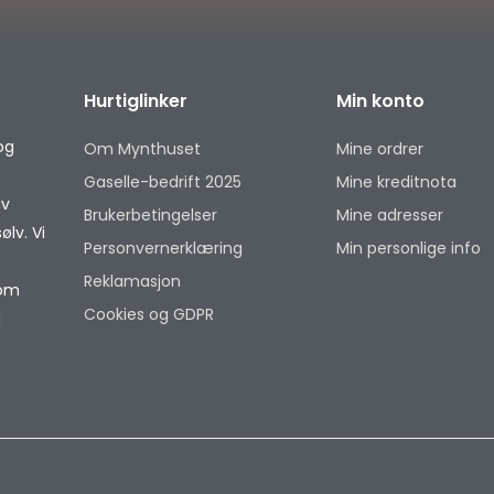
Hurtiglinker
Min konto
og
Om Mynthuset
Mine ordrer
Gaselle-bedrift 2025
Mine kreditnota
av
Brukerbetingelser
Mine adresser
lv. Vi
Personvernerklæring
Min personlige info
Reklamasjon
som
Cookies og GDPR
g