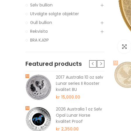
Sølv bullion
Utvalgte solgte objekter
Gull bullion
Rekvisita
BRA KJØP
Featured products
MAPLE
2017 Australia 10 oz sølv
ULL
Lunar series II Rooster
kvalitet BU
kr 15,000.00
Kilo Sølv
2026 Australia 1 oz Sølv
ed Kapsel
Opal Lunar Horse
kvalitet Proof
kr 2,350.00