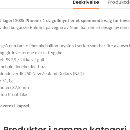
Beskrivelse
Produktde
2026 Serbia 1 oz Silver
2020 Sør Afrika BI
100 Dinar Tesla Energy
LEOPARD 1 OZ PLA
 lager! 2025 Phoenix 1 oz gullmynt er et spennende valg for invest
Medicine BU i Kapsel
KVALITET PROOF
v den bulgarske Bulmint på vegne av Niue, har den et design av den m
kr 1,100.00
kr 30,000.00
også den første Phoenix bullion-mynten i serien som har fire avansert
 og gir investorene ekstra trygghet.
et: 999,9 / 24 karat gull
innhold: Inneholder 1 oz
dende verdi: 250 New Zealand Dollars (NZD)
: 31,1g
meter: 32,5 mm
itet: Proof-Like
everes i kapsel.