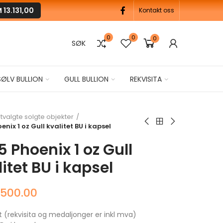
M
13.131,00
Kontakt oss
0
0
0
SØK
SØLV BULLION
GULL BULLION
REKVISITA
tvalgte solgte objekter
enix 1 oz Gull kvalitet BU i kapsel
5 Phoenix 1 oz Gull
itet BU i kapsel
,500.00
t (rekvisita og medaljonger er inkl mva)