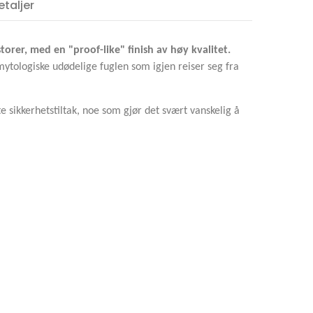
taljer
G FIVE
TINA
orer, med en "proof-like" finish av høy kvalitet.
ytologiske udødelige fuglen som igjen reiser seg fra
e sikkerhetstiltak, noe som gjør det svært vanskelig å