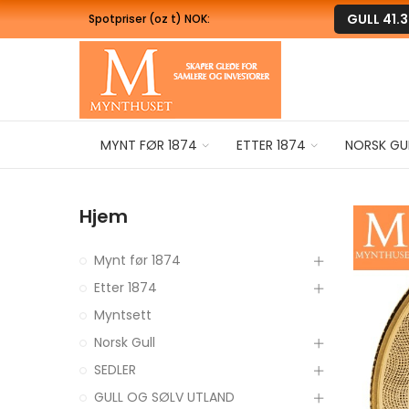
GULL
41.
Spotpriser (oz t) NOK:
MYNT FØR 1874
ETTER 1874
NORSK GU
Hjem
Mynt før 1874
Etter 1874
Myntsett
Norsk Gull
SEDLER
GULL OG SØLV UTLAND