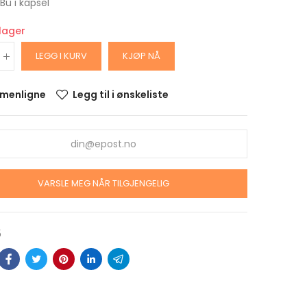
 Bu i kapsel
 lager
LEGG I KURV
KJØP NÅ
menligne
Legg til i ønskeliste
z sølv
VARSLE MEG NÅR TILGJENGELIG
ster
5
z Sølv