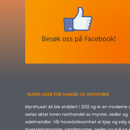
Mynthuset AS ble etablert i 2012 og er en moderne 
seriøs aktør innen netthandel av mynter, sedler og
edelmetaller. Vår hovedvirksomhet er kjøp og salg 
investeringmynter, samlemynter, sedler og gull og sø