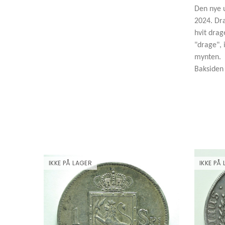
Den nye u
2024. Dra
hvit drag
"drage", 
mynten.
Baksiden 
IKKE PÅ LAGER
IKKE PÅ