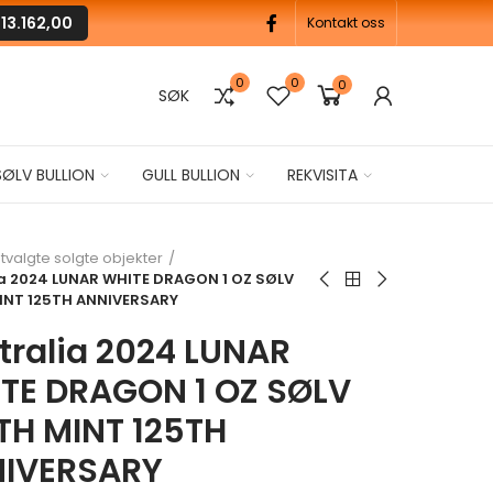
M
13.162,00
Kontakt oss
0
0
0
SØK
SØLV BULLION
GULL BULLION
REKVISITA
tvalgte solgte objekter
ia 2024 LUNAR WHITE DRAGON 1 OZ SØLV
INT 125TH ANNIVERSARY
tralia 2024 LUNAR
TE DRAGON 1 OZ SØLV
TH MINT 125TH
IVERSARY