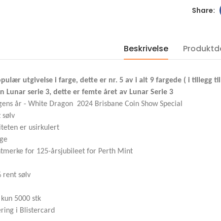
Proof i kapsel
Proof i kapsel og s
kr 1,100.00
kr 1,060.00
2001 Canada gull 350
2022 USA Saturn 
Dollar Mayflower
Beskrivelse
Solar System 1 DO
Produktde
Provincial Flower
OZ sølv mynt i kva
kvalitet proof NGC PF69
Proof i kapsel
pulær utgivelse i farge, dette er nr. 5 av i alt 9 fargede ( i tillegg
kr 60,000.00
kr 1,100.00
n Lunar serie 3, d
ette er femte året av Lunar Serie 3
gens år - White Dragon 2024 Brisbane Coin Show Special
 sølv
iteten er usirkulert
rge
merke for 125-årsjubileet for Perth Mint
 rent sølv
kun 5000 stk
ring i Blistercard