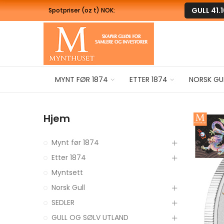
GULL
41.
Spotpriser (oz t) NOK:
MYNT FØR 1874
ETTER 1874
NORSK GU
Hjem
Mynt før 1874
Etter 1874
Myntsett
Norsk Gull
SEDLER
GULL OG SØLV UTLAND