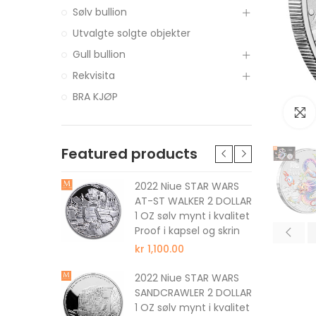
Sølv bullion
Utvalgte solgte objekter
Gull bullion
Rekvisita
BRA KJØP
Featured products
tune The
2022 Niue STAR WARS
 DOLLAR 1
AT-ST WALKER 2 DOLLAR
 kvalitet
1 OZ sølv mynt i kvalitet
Proof i kapsel og skrin
kr 1,100.00
nus The
2022 Niue STAR WARS
 DOLLAR 1
SANDCRAWLER 2 DOLLAR
 kvalitet
1 OZ sølv mynt i kvalitet