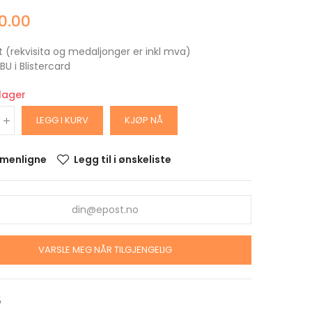
0.00
t (rekvisita og medaljonger er inkl mva)
 BU i Blistercard
 lager
LEGG I KURV
KJØP NÅ
menligne
Legg til i ønskeliste
ARS
DOLLAR
alitet
krin
VARSLE MEG NÅR TILGJENGELIG
ARS
OLLAR
5
alitet