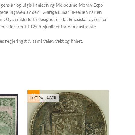
Dragens år og utgis i anledning Melbourne Money Expo
ede utgaven av den 12-årige Lunar III-serien har en
Også inkludert i designet er det kinesiske tegnet for
refererer til 125-årsjubileet for den australske
s regjeringstid, samt valør, vekt og finhet.
IKKE PÅ LAGER
IKKE PÅ