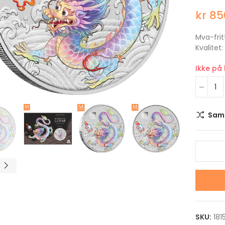
kr 85
Mva-frit
Kvalitet:
Ikke på
Klikk for å forstørre
Sam
2022 USA Neptune The
2022 Niue STAR W
Solar System 1 DOLLAR 1
AT-ST WALKER 2 
OZ sølv mynt i kvalitet
1 OZ sølv mynt i kv
Proof i kapsel
Proof i kapsel og s
kr 1,100.00
kr 1,100.00
2022 USA Uranus The
2022 Niue STAR W
Solar System 1 DOLLAR 1
SANDCRAWLER 2 D
SKU:
181
OZ sølv mynt i kvalitet
1 OZ sølv mynt i kv