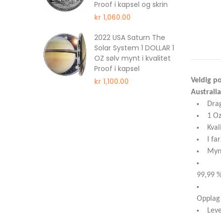
Proof i kapsel og skrin
kr 1,060.00
ull 350
2022 USA Saturn The
wer
Solar System 1 DOLLAR 1
wer
OZ sølv mynt i kvalitet
f NGC PF69
Proof i kapsel
kr 1,100.00
Veldig po
Australia
Dra
1 Oz
Kval
I fa
Mynt
99,99 %
Opplag 
Leve