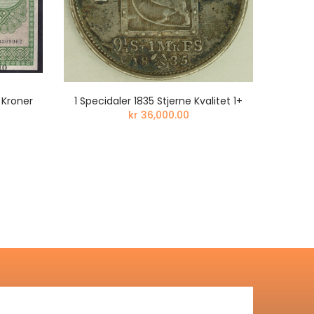
 Kroner
1 Specidaler 1835 Stjerne Kvalitet 1+
MEGET 
kr 36,000.00