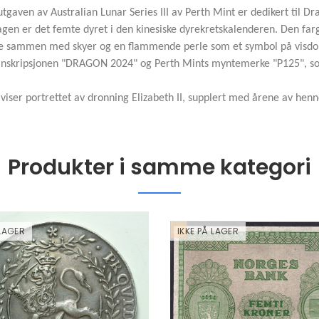
tgaven av Australian Lunar Series III av Perth Mint er dedikert til 
gen er det femte dyret i den kinesiske dyrekretskalenderen. Den farg
e sammen med skyer og en flammende perle som et symbol på visdom. 
inskripsjonen "DRAGON 2024" og Perth Mints myntemerke "P125", som 
viser portrettet av dronning Elizabeth II, supplert med årene av henne
Produkter i samme kategori
 LAGER
IKKE PÅ LAGER