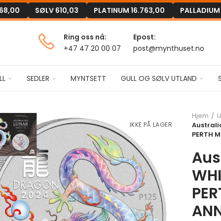
168,00
SØLV
610,03
PLATINUM
16.763,00
PALLADIU
Ring oss nå:
Epost:
+47 47 20 00 07
post@mynthuset.no
LL
SEDLER
MYNTSETT
GULL OG SØLV UTLAND
Hjem
U
IKKE PÅ LAGER
Austral
PERTH M
Aus
WHI
PER
ANN