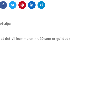
krin
The
LLAR 1
taljer
litet
 til at det vil komme en nr. 10 som er guilded)