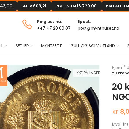
243,00
SØLV
603,21
PLATINUM
16.729,00
PALLADIU
Ring oss nå:
Epost:
+47 47 20 00 07
post@mynthuset.no
LL
SEDLER
MYNTSETT
GULL OG SØLV UTLAND
Hjem
U
IKKE PÅ LAGER
20 krone
20 k
NG
kr 8,
Mva-frit