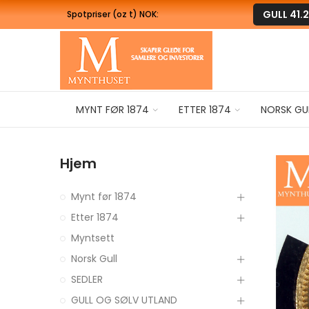
GULL
41.
Spotpriser (oz t) NOK:
MYNT FØR 1874
ETTER 1874
NORSK GU
Hjem
Mynt før 1874
Etter 1874
Myntsett
Norsk Gull
SEDLER
GULL OG SØLV UTLAND