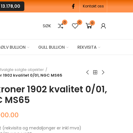
M
13.178,00
Kontakt oss
0
0
0
SØK
SØLV BULLION
GULL BULLION
REKVISITA
tvalgte solgte objekter
r 1902 kvalitet 0/01, NGC MS65
roner 1902 kvalitet 0/01,
C MS65
000.00
t (rekvisita og medaljonger er inkl mva)