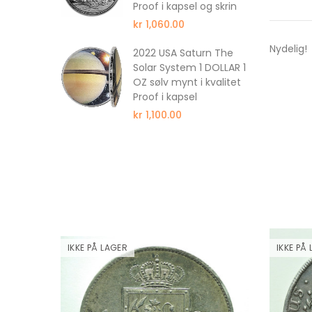
Proof i kapsel og skrin
kr 1,060.00
Nydelig!
ull 350
2022 USA Saturn The
wer
Solar System 1 DOLLAR 1
wer
OZ sølv mynt i kvalitet
f NGC PF69
Proof i kapsel
kr 1,100.00
IKKE PÅ LAGER
IKKE PÅ