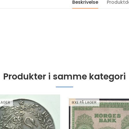
Beskrivelse
Produktde
Proof i kapsel
Proof i kapsel og s
kr 1,100.00
kr 1,060.00
2001 Canada gull 350
2022 USA Saturn 
Dollar Mayflower
Solar System 1 DO
Provincial Flower
OZ sølv mynt i kva
kvalitet proof NGC PF69
Proof i kapsel
kr 60,000.00
kr 1,100.00
Produkter i samme kategori
 LAGER
IKKE PÅ LAGER