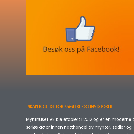
Mynthuset AS ble etablert i 2012 og er en moderne 
seriøs aktør innen netthandel av mynter, sedler og