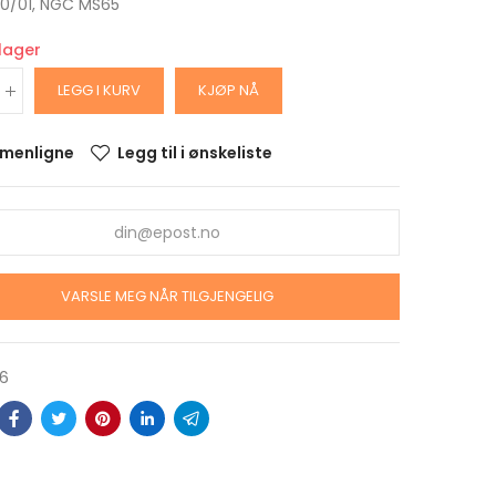
: 0/01, NGC MS65
 lager
LEGG I KURV
KJØP NÅ
menligne
Legg til i ønskeliste
ARS
VARSLE MEG NÅR TILGJENGELIG
DOLLAR
alitet
krin
06
ARS
OLLAR
alitet