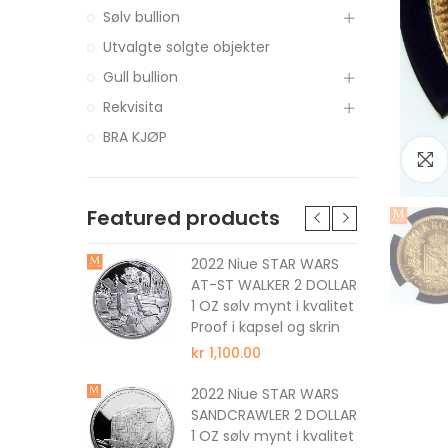
Sølv bullion
Utvalgte solgte objekter
Gull bullion
Rekvisita
BRA KJØP
Featured products
tune The
2022 Niue STAR WARS
 DOLLAR 1
AT-ST WALKER 2 DOLLAR
 kvalitet
1 OZ sølv mynt i kvalitet
Proof i kapsel og skrin
kr 1,100.00
nus The
2022 Niue STAR WARS
 DOLLAR 1
SANDCRAWLER 2 DOLLAR
 kvalitet
1 OZ sølv mynt i kvalitet