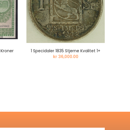
 Kroner
1 Specidaler 1835 Stjerne Kvalitet 1+
MEGET 
kr 36,000.00