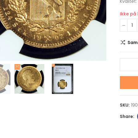
Kvalitet
Ikke på
Sam
Klikk for å forstørre
2022 USA Neptune The
2022 Niue STAR W
Solar System 1 DOLLAR 1
AT-ST WALKER 2 
OZ sølv mynt i kvalitet
1 OZ sølv mynt i kv
Proof i kapsel
Proof i kapsel og s
SKU:
19
kr 1,100.00
kr 1,100.00
2022 USA Uranus The
2022 Niue STAR W
Solar System 1 DOLLAR 1
SANDCRAWLER 2 D
OZ sølv mynt i kvalitet
1 OZ sølv mynt i kv