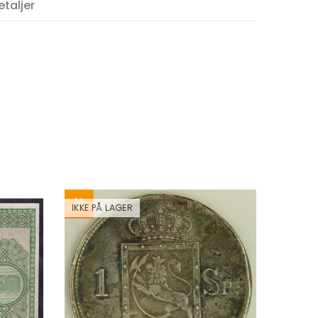
taljer
G FIVE
TINA
IKKE PÅ LAGER
IKKE PÅ