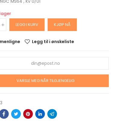
: NGC MS64 , Kv 0/01
 lager
LEGG I KURV
KJØP NÅ
menligne
Legg til i ønskeliste
z sølv
VARSLE MEG NÅR TILGJENGELIG
ster
43
z Sølv