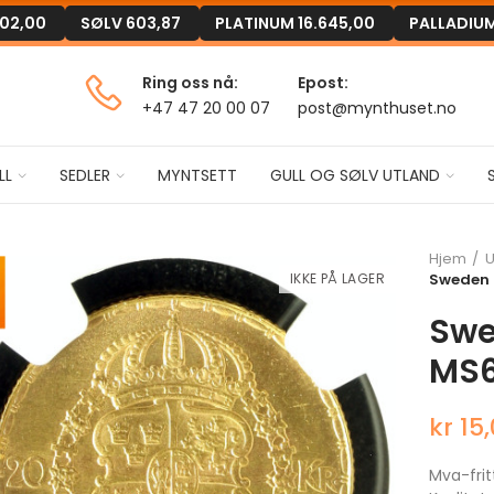
302,00
SØLV
603,87
PLATINUM
16.645,00
PALLADIU
Ring oss nå:
Epost:
+47 47 20 00 07
post@mynthuset.no
LL
SEDLER
MYNTSETT
GULL OG SØLV UTLAND
Hjem
U
IKKE PÅ LAGER
Sweden 
Swe
MS6
kr 15
Mva-frit