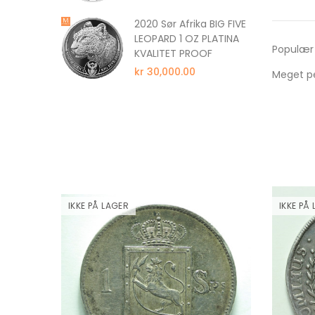
z Silver
2020 Sør Afrika BIG FIVE
a Energy
LEOPARD 1 OZ PLATINA
Populær
Kapsel
KVALITET PROOF
kr 30,000.00
Meget p
IKKE PÅ LAGER
IKKE PÅ