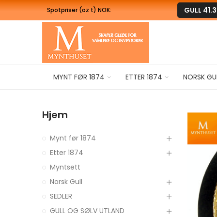
GULL
41.
Spotpriser (oz t) NOK:
MYNT FØR 1874
ETTER 1874
NORSK GU
Hjem
Mynt før 1874
Etter 1874
Myntsett
Norsk Gull
SEDLER
GULL OG SØLV UTLAND