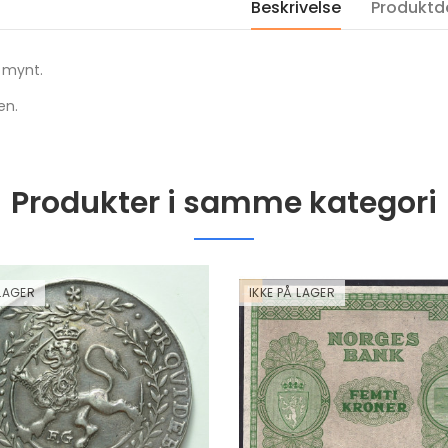
Beskrivelse
Produktde
2026 Serbia 1 oz Silver
2020 Sør Afrika BI
100 Dinar Tesla Energy
LEOPARD 1 OZ PLA
 mynt.
Medicine BU i Kapsel
KVALITET PROOF
kr 1,100.00
kr 30,000.00
en.
Produkter i samme kategori
 LAGER
IKKE PÅ LAGER