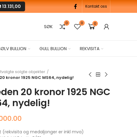
M
13.131,00
Kontakt oss
0
0
0
SØK
SØLV BULLION
GULL BULLION
REKVISITA
tvalgte solgte objekter
20 kronor 1925 NGC MS64, nydelig!
den 20 kronor 1925 NGC
4, nydelig!
,000.00
t (rekvisita og medaljonger er inkl mva)