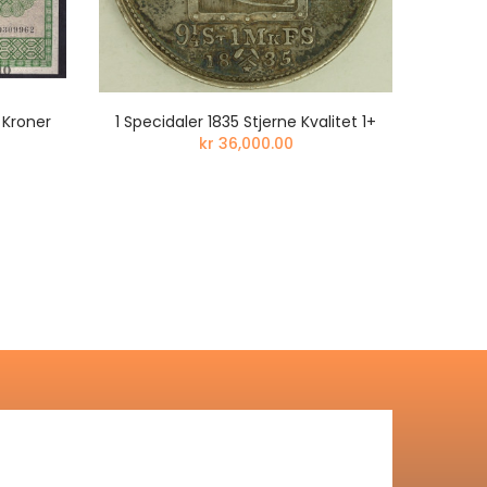
 Kroner
1 Specidaler 1835 Stjerne Kvalitet 1+
MEGET 
kr 36,000.00