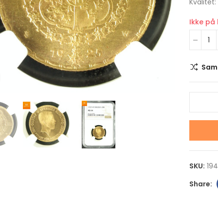
Kvalitet
Ikke på
Sam
Klikk for å forstørre
2026 Canada MAPLE
2017 Australia 10 o
LEAF 1/10 OZ GULL
Lunar series II Roo
KVALITET BU
kvalitet BU
kr 5,100.00
kr 15,000.00
SKU:
19
2025 Mexico 1 Kilo Sølv
2026 Australia 1 o
Libertad BU med Kapsel
Opal Lunar Horse
!KEY DATE!
kvalitet Proof
kr 42,000.00
kr 2,350.00