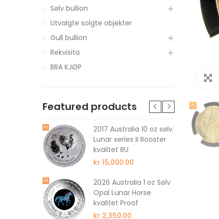
Sølv bullion
Utvalgte solgte objekter
Gull bullion
Rekvisita
BRA KJØP
Featured products
MAPLE
2017 Australia 10 oz sølv
ULL
Lunar series II Rooster
kvalitet BU
kr 15,000.00
Kilo Sølv
2026 Australia 1 oz Sølv
ed Kapsel
Opal Lunar Horse
kvalitet Proof
kr 2,350.00