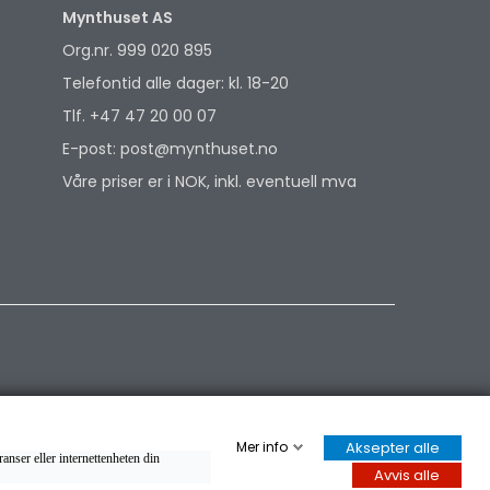
Mynthuset AS
Org.nr. 999 020 895
Telefontid alle dager: kl. 18-20
Tlf. +47 47 20 00 07
E-post: post@mynthuset.no
Våre priser er i NOK, inkl. eventuell mva
Mer info
Aksepter alle
anser eller internettenheten din
Avvis alle