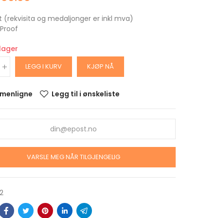
t (rekvisita og medaljonger er inkl mva)
: Proof
 lager
LEGG I KURV
KJØP NÅ
menligne
Legg til i ønskeliste
ARS
DOLLAR
alitet
VARSLE MEG NÅR TILGJENGELIG
krin
ARS
2
OLLAR
alitet