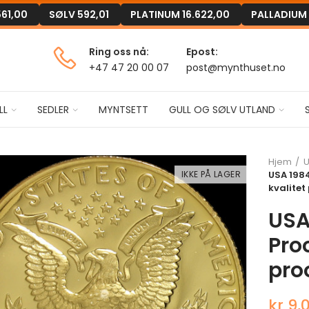
561,00
SØLV
592,01
PLATINUM
16.622,00
PALLADIUM
Ring oss nå:
Epost:
+47 47 20 00 07
post@mynthuset.no
LL
SEDLER
MYNTSETT
GULL OG SØLV UTLAND
Hjem
U
IKKE PÅ LAGER
USA 1984
kvalitet
USA
Proo
pro
kr 9,