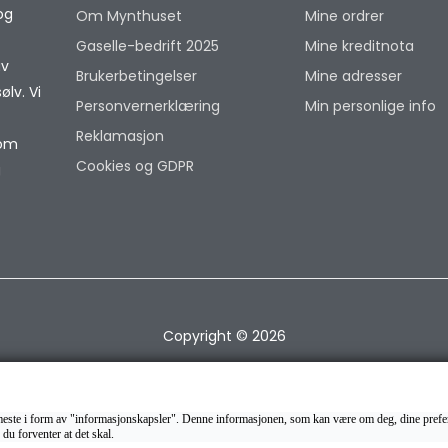
og
Om Mynthuset
Mine ordrer
Gaselle-bedrift 2025
Mine kreditnota
av
Brukerbetingelser
Mine adresser
lv. Vi
Personvernerklæring
Min personlige info
Reklamasjon
som
Cookies og GDPR
g
Copyright © 2026
et meste i form av "informasjonskapsler". Denne informasjonen, som kan være om deg, dine prefer
 du forventer at det skal.