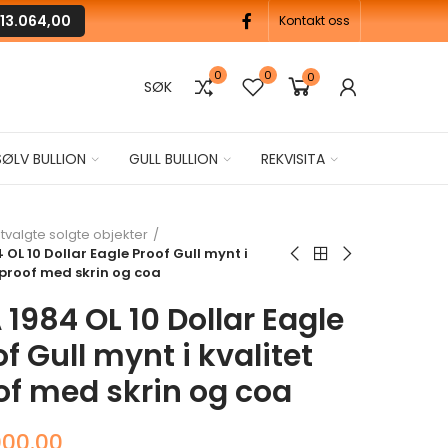
13.064,00
Kontakt oss
0
0
0
SØK
SØLV BULLION
GULL BULLION
REKVISITA
tvalgte solgte objekter
 OL 10 Dollar Eagle Proof Gull mynt i
 proof med skrin og coa
 1984 OL 10 Dollar Eagle
f Gull mynt i kvalitet
of med skrin og coa
000.00