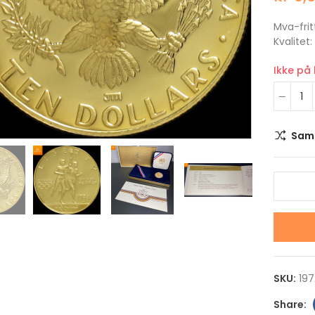
Mva-frit
Kvalitet
Ikke på
Klikk for å forstørre
Sam
2022 USA Neptune The
2022 Niue STAR W
Solar System 1 DOLLAR 1
AT-ST WALKER 2 
OZ sølv mynt i kvalitet
1 OZ sølv mynt i kv
Proof i kapsel
Proof i kapsel og s
kr 1,100.00
kr 1,100.00
2022 USA Uranus The
2022 Niue STAR W
SKU:
197
Solar System 1 DOLLAR 1
SANDCRAWLER 2 D
OZ sølv mynt i kvalitet
1 OZ sølv mynt i kv