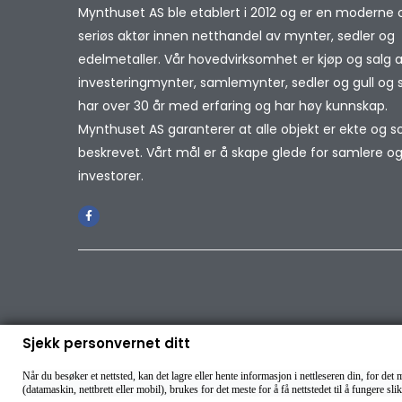
Mynthuset AS ble etablert i 2012 og er en moderne 
seriøs aktør innen netthandel av mynter, sedler og
edelmetaller. Vår hovedvirksomhet er kjøp og salg 
investeringmynter, samlemynter, sedler og gull og sø
har over 30 år med erfaring og har høy kunnskap.
Mynthuset AS garanterer at alle objekt er ekte og 
beskrevet. Vårt mål er å skape glede for samlere o
investorer.
Sjekk personvernet ditt
Når du besøker et nettsted, kan det lagre eller hente informasjon i nettleseren din, for d
(datamaskin, nettbrett eller mobil), brukes for det meste for å få nettstedet til å fungere slik