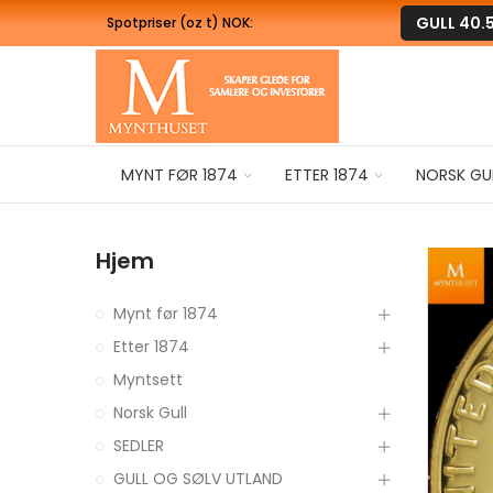
GULL
40.
Spotpriser (oz t) NOK:
MYNT FØR 1874
ETTER 1874
NORSK GU
Hjem
Mynt før 1874
Etter 1874
Myntsett
Norsk Gull
SEDLER
GULL OG SØLV UTLAND