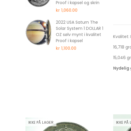
Proof i kapsel og skrin
kr 1,060.00
ull 350
2022 USA Saturn The
wer
Solar System 1 DOLLAR 1
wer
OZ sølv mynt i kvalitet
Kvalitet:
f NGC PF69
Proof i kapsel
16,718 g
kr 1,100.00
15,046 g
Nydelig 
IKKE PÅ LAGER
IKKE PÅ