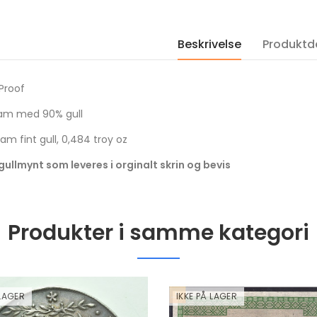
Proof i kapsel
Proof i kapsel og s
kr 1,100.00
kr 1,060.00
Beskrivelse
Produktde
2001 Canada gull 350
2022 USA Saturn 
Dollar Mayflower
Solar System 1 DO
Provincial Flower
OZ sølv mynt i kva
 Proof
kvalitet proof NGC PF69
Proof i kapsel
ram med 90% gull
kr 60,000.00
kr 1,100.00
ram fint gull, 0,484 troy oz
gullmynt som leveres i orginalt skrin og bevis
Produkter i samme kategori
 LAGER
IKKE PÅ LAGER