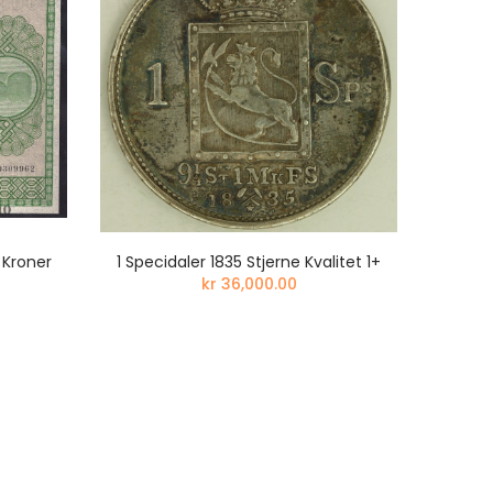
 Kroner
1 Specidaler 1835 Stjerne Kvalitet 1+
MEGET 
kr 36,000.00