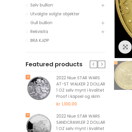
Sølv bullion
Utvalgte solgte objekter
Gull bullion
Rekvisita
BRA KJØP
Featured products
tune The
2022 Niue STAR WARS
 DOLLAR 1
AT-ST WALKER 2 DOLLAR
 kvalitet
1 OZ sølv mynt i kvalitet
Proof i kapsel og skrin
kr 1,100.00
nus The
2022 Niue STAR WARS
 DOLLAR 1
SANDCRAWLER 2 DOLLAR
 kvalitet
1 OZ sølv mynt i kvalitet