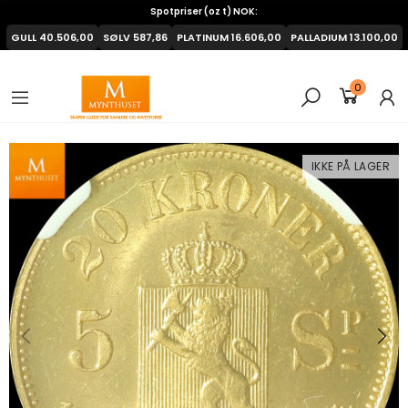
Spotpriser (oz t) NOK:
GULL
40.506,00
SØLV
587,86
PLATINUM
16.606,00
PALLADIUM
13.100,00
0
IKKE PÅ LAGER