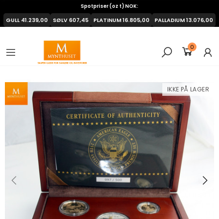
Spotpriser (oz t) NOK:
GULL
41.239,00
SØLV
607,45
PLATINUM
16.805,00
PALLADIUM
13.076,00
0
IKKE PÅ LAGER