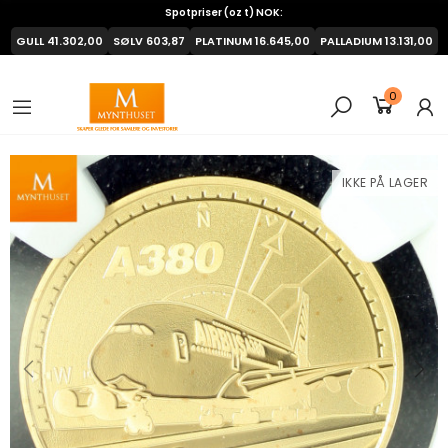
Spotpriser (oz t) NOK:
GULL
41.302,00
SØLV
603,87
PLATINUM
16.645,00
PALLADIUM
13.131,00
0
IKKE PÅ LAGER