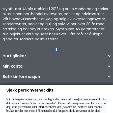
Mynthuset AS ble etablert i 2012 og er en moderne og seriøs
aktør innen netthandel av mynter, sedler og edelmetaller.
Vår hovedvirksomhet er kjøp og salg av investeringmynter,
samlemynter, sedler og gull og sølv. Vi har over 30 år med
erfaring og har høy kunnskap. Mynthuset AS garanterer at
alle objekt er ekte og som beskrevet. Vårt mål er å skape
glede for samlere og investorer.
Hurtiglinker
Min konto
Butikkinformasjon
Sjekk personvernet ditt
Når du besøker et nettsted, kan det lagre eller hente informasjon i nettleseren din, for
Copyright © 2026
det meste i form av "informasjonskapsler". Denne informasjonen, som kan være om
deg, dine preferanser eller internettenheten din (datamaskin, nettbrett eller mobil),
brukes for det meste for å få nettstedet til å fungere slik du forventer at det skal.