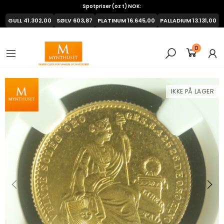
Spotpriser (oz t) NOK:
GULL
41.302,00
SØLV
603,87
PLATINUM
16.645,00
PALLADIUM
13.131,00
0
IKKE PÅ LAGER