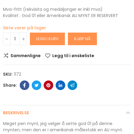
Mva-fritt (rekvisita og medaljonger er inkl mva)
Kvalitet : God 01 eller Amerikansk AU MYNT ER RESERVERT
Siste varer på lager
LEGG I KURV
KJØP NÅ
Sammenligne
Legg til i ønskeliste
SKU:
1172
BESKRIVELSE
Meget pen mynt, jeg velger å sette god 01 på denne
mynten, men den er i amerikansk målestokk en AU mynt.