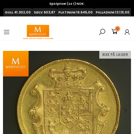
Spotpriser (oz t) NOK:
GULL
41.302,00
SØLV
603,87
PLATINUM
16.645,00
PALLADIUM
13.131,00
0
IKKE PÅ LAGER