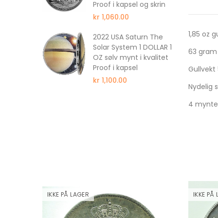
Proof i kapsel og skrin
kr 1,060.00
1,85 oz g
ull 350
2022 USA Saturn The
wer
Solar System 1 DOLLAR 1
63 gram 
wer
OZ sølv mynt i kvalitet
f NGC PF69
Proof i kapsel
Gullvekt
kr 1,100.00
Nydelig 
4 mynter
IKKE PÅ LAGER
IKKE PÅ