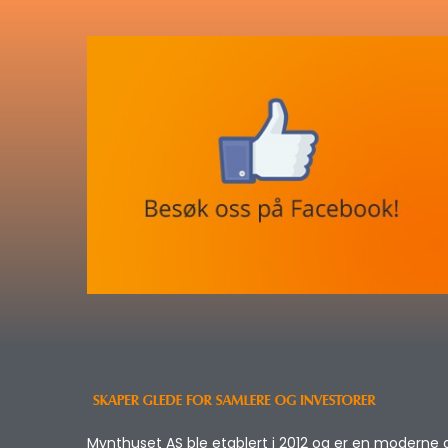
Mynthuset AS ble etablert i 2012 og er en moderne 