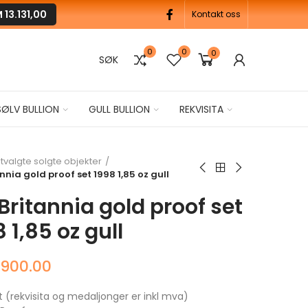
M
13.131,00
Kontakt oss
0
0
0
SØK
SØLV BULLION
GULL BULLION
REKVISITA
tvalgte solgte objekter
annia gold proof set 1998 1,85 oz gull
Britannia gold proof set
 1,85 oz gull
,900.00
t (rekvisita og medaljonger er inkl mva)