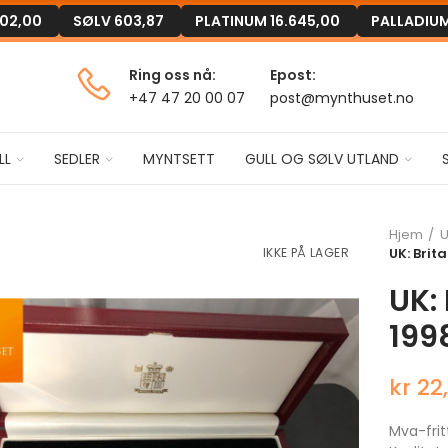
302,00
SØLV
603,87
PLATINUM
16.645,00
PALLADIU
Ring oss nå:
Epost:
+47 47 20 00 07
post@mynthuset.no
LL
SEDLER
MYNTSETT
GULL OG SØLV UTLAND
Hjem
U
IKKE PÅ LAGER
UK: Brit
UK: 
1998
kr 22
Mva-frit