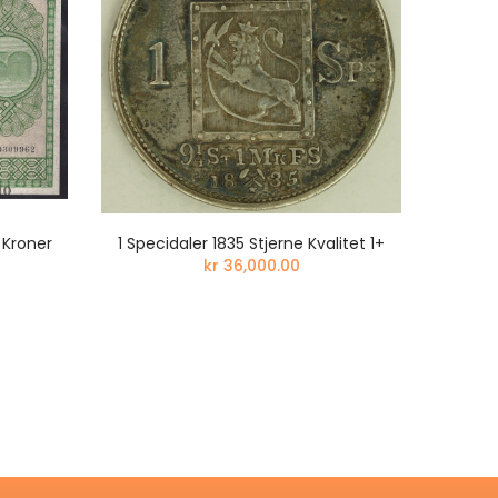
 Kroner
1 Specidaler 1835 Stjerne Kvalitet 1+
MEGET 
kr 36,000.00