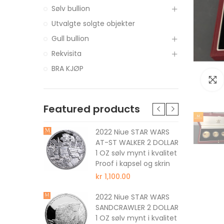
Sølv bullion
Utvalgte solgte objekter
Gull bullion
Rekvisita
BRA KJØP
Featured products
tune The
2022 Niue STAR WARS
 DOLLAR 1
AT-ST WALKER 2 DOLLAR
 kvalitet
1 OZ sølv mynt i kvalitet
Proof i kapsel og skrin
kr 1,100.00
nus The
2022 Niue STAR WARS
 DOLLAR 1
SANDCRAWLER 2 DOLLAR
 kvalitet
1 OZ sølv mynt i kvalitet