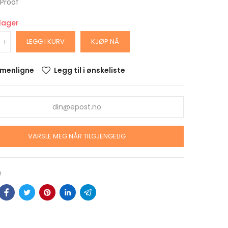
: Proof
 lager
LEGG I KURV
KJØP NÅ
menligne
Legg til i ønskeliste
ARS
VARSLE MEG NÅR TILGJENGELIG
DOLLAR
alitet
krin
9
ARS
OLLAR
alitet