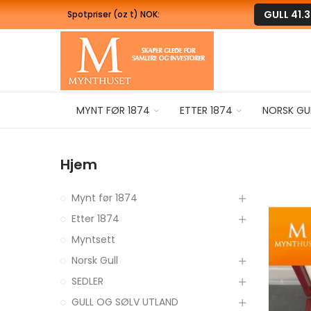
GULL
41.
Spotpriser (oz t) NOK:
MYNT FØR 1874
ETTER 1874
NORSK GU
Hjem
Mynt før 1874
Etter 1874
Myntsett
Norsk Gull
SEDLER
GULL OG SØLV UTLAND