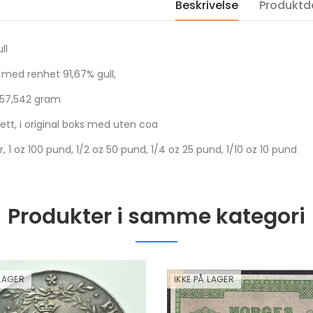
Beskrivelse
Produktde
Proof i kapsel
Proof i kapsel og s
kr 1,100.00
kr 1,060.00
ull
2001 Canada gull 350
2022 USA Saturn 
Dollar Mayflower
Solar System 1 DO
med renhet 91,67% gull,
Provincial Flower
OZ sølv mynt i kva
kvalitet proof NGC PF69
Proof i kapsel
 57,542 gram
kr 60,000.00
kr 1,100.00
sett, i original boks med uten coa
, 1 oz 100 pund, 1/2 oz 50 pund, 1/4 oz 25 pund, 1/10 oz 10 pund
Produkter i samme kategori
 LAGER
IKKE PÅ LAGER