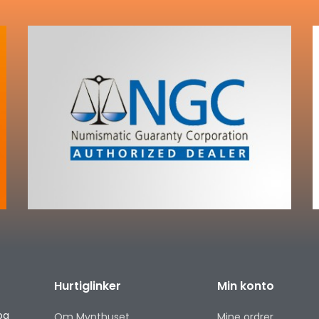
Hurtiglinker
Min konto
og
Om Mynthuset
Mine ordrer