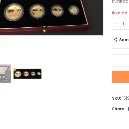
Kvalitet
Ikke på
Sam
Klikk for å forstørre
2022 USA Neptune The
2022 Niue STAR W
Solar System 1 DOLLAR 1
AT-ST WALKER 2 
OZ sølv mynt i kvalitet
1 OZ sølv mynt i kv
Proof i kapsel
Proof i kapsel og s
SKU:
151
kr 1,100.00
kr 1,100.00
2022 USA Uranus The
2022 Niue STAR W
Solar System 1 DOLLAR 1
SANDCRAWLER 2 D
OZ sølv mynt i kvalitet
1 OZ sølv mynt i kv