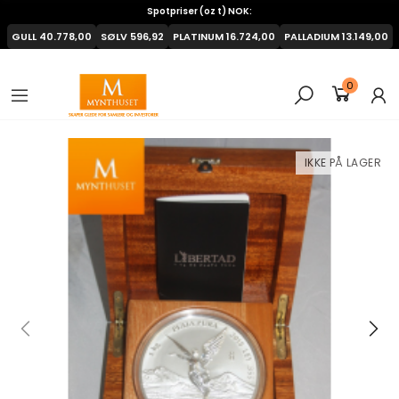
Spotpriser (oz t) NOK:
GULL
40.778,00
SØLV
596,92
PLATINUM
16.724,00
PALLADIUM
13.149,00
0
IKKE PÅ LAGER