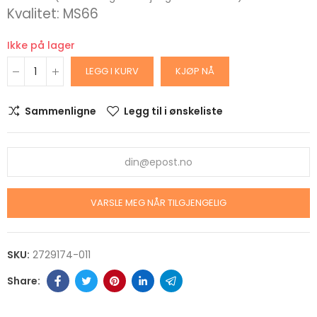
Kvalitet: MS66
Ikke på lager
LEGG I KURV
KJØP NÅ
Sammenligne
Legg til i ønskeliste
VARSLE MEG NÅR TILGJENGELIG
SKU:
2729174-011