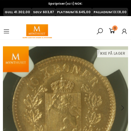
Spotpriser (oz t) NOK:
GULL
41.302,00
SØLV
603,87
PLATINUM
16.645,00
PALLADIUM
13.131,00
0
IKKE PÅ LAGER