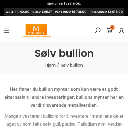
Spotpriser (oz t) NOK:
GULL
41.142,00
SØLV
605,17
PLATINUM
16.731,00
PALLADIUM
13.018,00
0
Sølv bullion
Hjem
Sølv bullion
Her finner du bullion mynter som kan være et godt
alternativ til andre investeringer, bullions mynter har en
verdi tilsvarende metallverdien.
Mange investerer i bullions for å investere i metallene de er
laget av som feks sølv, gull, platina, Palladium mm. Verdien