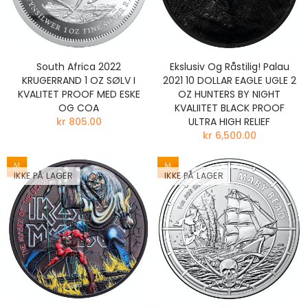
South Africa 2022
Ekslusiv Og Råstilig! Palau
KRUGERRAND 1 OZ SØLV I
2021 10 DOLLAR EAGLE UGLE 2
KVALITET PROOF MED ESKE
OZ HUNTERS BY NIGHT
OG COA
KVALIITET BLACK PROOF
kr 805.00
ULTRA HIGH RELIEF
kr 6,500.00
IKKE PÅ LAGER
IKKE PÅ LAGER