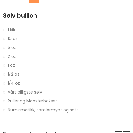
Sølv bullion
1 kilo
10 oz
5 oz
2 oz
1 oz
1/2 oz
1/4 oz
Vårt billigste sølv
Ruller og Monsterbokser
Numismatikk, samlermynt og sett