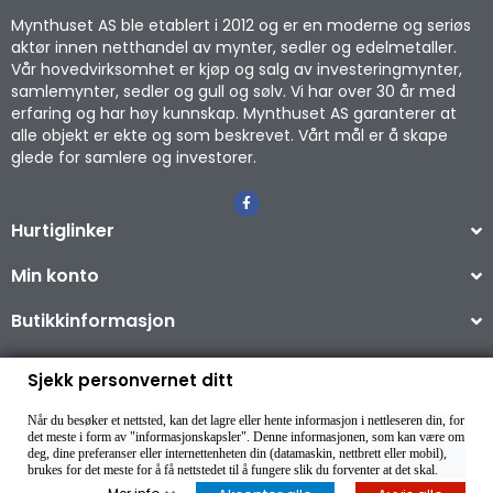
Mynthuset AS ble etablert i 2012 og er en moderne og seriøs
aktør innen netthandel av mynter, sedler og edelmetaller.
Vår hovedvirksomhet er kjøp og salg av investeringmynter,
samlemynter, sedler og gull og sølv. Vi har over 30 år med
erfaring og har høy kunnskap. Mynthuset AS garanterer at
alle objekt er ekte og som beskrevet. Vårt mål er å skape
glede for samlere og investorer.
Hurtiglinker
Min konto
Butikkinformasjon
Sjekk personvernet ditt
Når du besøker et nettsted, kan det lagre eller hente informasjon i nettleseren din, for
Copyright © 2026
det meste i form av "informasjonskapsler". Denne informasjonen, som kan være om
deg, dine preferanser eller internettenheten din (datamaskin, nettbrett eller mobil),
brukes for det meste for å få nettstedet til å fungere slik du forventer at det skal.