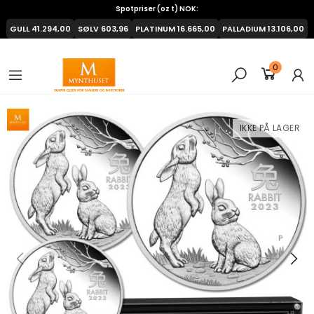
Spotpriser (oz t) NOK:
GULL
41.294,00
SØLV
603,96
PLATINUM
16.665,00
PALLADIUM
13.106,00
0
IKKE PÅ LAGER