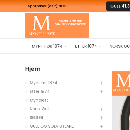
GULL
41.
Spotpriser (oz t) NOK:
MYNT FØR 1874
ETTER 1874
NORSK GU
Hjem
Mynt før 1874
Etter 1874
Myntsett
Norsk Gull
SEDLER
GULL OG SØLV UTLAND