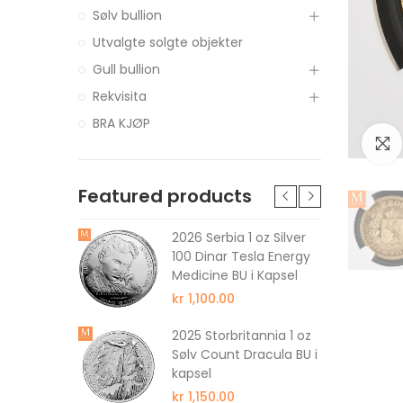
Sølv bullion
Utvalgte solgte objekter
Gull bullion
Rekvisita
BRA KJØP
Featured products
1 oz
2026 Serbia 1 oz Silver
nar S3
100 Dinar Tesla Energy
nake BU
Medicine BU i Kapsel
kr 1,100.00
2025 Storbritannia 1 oz
 5 oz
Sølv Count Dracula BU i
nar S3
kapsel
nake BU
kr 1,150.00