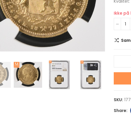
Kvalitet
Ikke på
Sam
Klikk for å forstørre
2025 Australia 1 oz
2026 Serbia 1 oz Si
FARGE sølv Lunar S3
100 Dinar Tesla E
Year of the Snake BU
Medicine BU i Kap
M/Kapsel
kr 1,100.00
SKU:
177
kr 800.00
2025 Storbritannia
2025 Australia 5 oz
Sølv Count Dracul
FARGE sølv Lunar S3
kapsel
Year of the Snake BU
kr 1,150.00