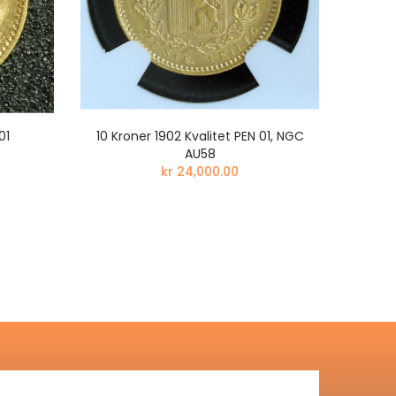
01
10 Kroner 1902 Kvalitet PEN 01, NGC
20 K
AU58
kr 24,000.00