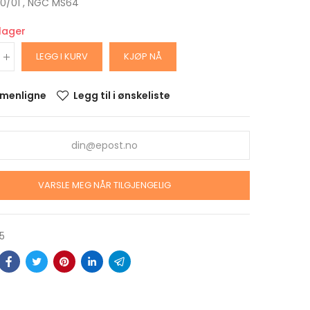
: 0/01 , NGC MS64
 lager
LEGG I KURV
KJØP NÅ
menligne
Legg til i ønskeliste
lver
VARSLE MEG NÅR TILGJENGELIG
nergy
sel
5
 1 oz
a BU i