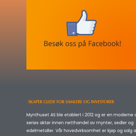
Mynthuset AS ble etablert i 2012 og er en moderne 
seriøs aktør innen netthandel av mynter, sedler og
edelmetaller. Vår hovedvirksomhet er kjøp og salg 