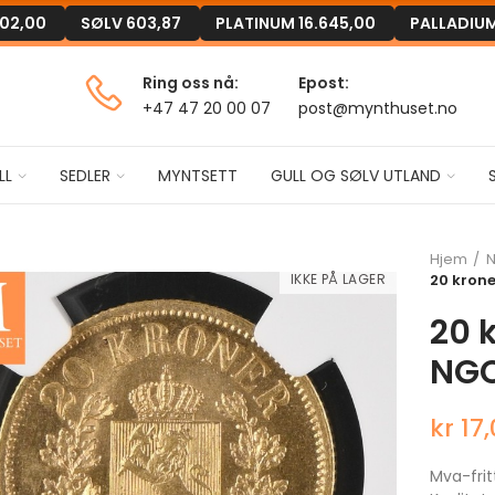
302,00
SØLV
603,87
PLATINUM
16.645,00
PALLADIU
Ring oss nå:
Epost:
+47 47 20 00 07
post@mynthuset.no
LL
SEDLER
MYNTSETT
GULL OG SØLV UTLAND
Hjem
N
IKKE PÅ LAGER
20 krone
20 k
NG
kr 17
Mva-frit