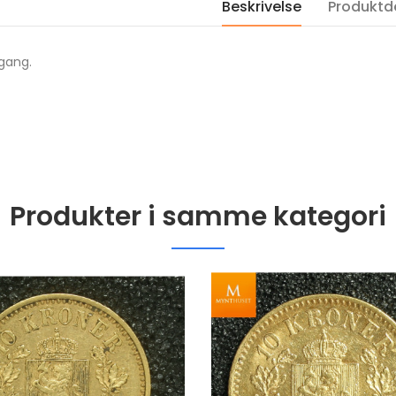
Beskrivelse
Produktde
M/Kapsel
2006 USA 1 oz plat
kr 6,500.00
Eagle proof i origi
rgang.
2026 UK 1 oz platina
skrin med ekthets
Tudor Beasts Queens
kr 30,000.00
Lion BU i kapsel
kr 23,300.00
Produkter i samme kategori