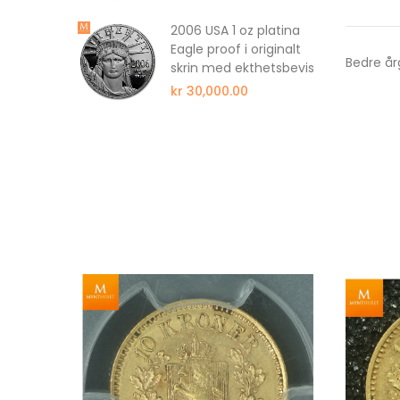
2006 USA 1 oz platina
Eagle proof i originalt
Bedre å
latina
skrin med ekthetsbevis
 Queens
kr 30,000.00
l