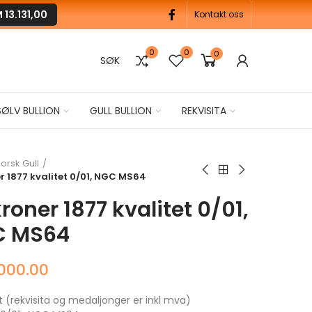
M
13.131,00
Kontakt oss
0
0
0
SØK
SØLV BULLION
GULL BULLION
REKVISITA
orsk Gull
r 1877 kvalitet 0/01, NGC MS64
roner 1877 kvalitet 0/01,
C MS64
,000.00
t (rekvisita og medaljonger er inkl mva)